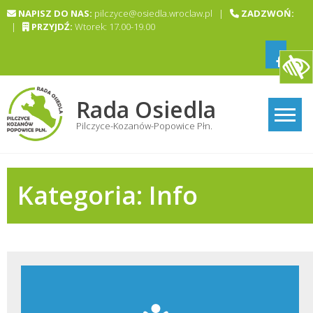
Skip
NAPISZ DO NAS:
pilczyce@osiedla.wroclaw.pl |
ZADZWOŃ:
to
|
PRZYJDŹ:
Wtorek: 17.00-19.00
content
Rada Osiedla
Pilczyce-Kozanów-Popowice Płn.
Kategoria:
Info