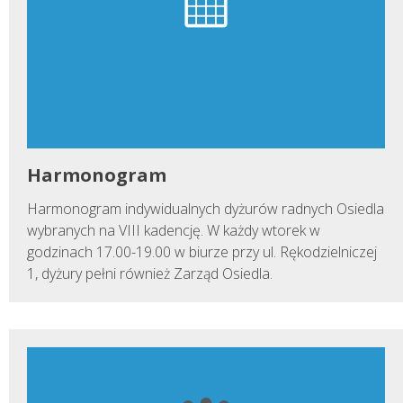
Harmonogram
Harmonogram indywidualnych dyżurów radnych Osiedla
wybranych na VIII kadencję. W każdy wtorek w
godzinach 17.00-19.00 w biurze przy ul. Rękodzielniczej
1, dyżury pełni również Zarząd Osiedla.