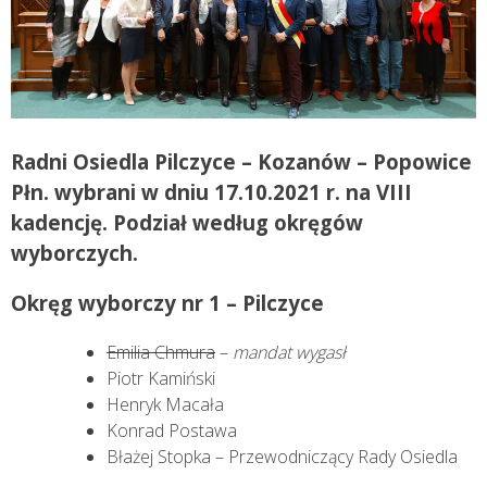
Radni Osie­dla Pilczyce – Kozanów – Popowice
Płn. wybrani w dniu 17.10.2021 r. na VIII
kadencję. Podział według okręgów
wyborczych.
Okręg wyborczy nr 1 – Pilczyce
Emilia Chmura
–
mandat wygasł
Piotr Kamiński
Henryk Macała
Konrad Postawa
Błażej Stopka – Przewodniczący Rady Osiedla