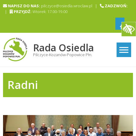
Skip
NAPISZ DO NAS:
pilczyce@osiedla.wroclaw.pl |
ZADZWOŃ:
to
|
PRZYJDŹ:
Wtorek: 17.00-19.00
content
Rada Osiedla
Pilczyce-Kozanów-Popowice Płn.
Radni