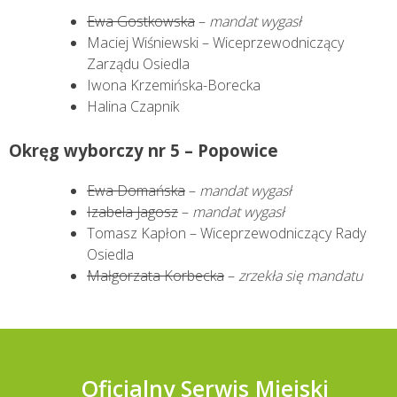
Ewa Gostkowska
–
mandat wygasł
Maciej Wiśniewski – Wiceprzewodniczący
Zarządu Osiedla
Iwona Krzemińska-Borecka
Halina Czapnik
Okręg wyborczy nr 5 – Popowice
Ewa Domańska
–
mandat wygasł
Izabela Jagosz
–
mandat wygasł
Tomasz Kapłon – Wiceprzewodniczący Rady
Osiedla
Małgorzata Korbecka
–
zrzekła się mandatu
Oficjalny Serwis Miejski