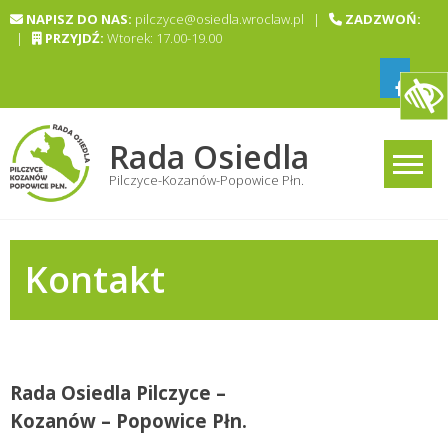
Skip
NAPISZ DO NAS:
pilczyce@osiedla.wroclaw.pl |
ZADZWOŃ:
to
|
PRZYJDŹ:
Wtorek: 17.00-19.00
content
Rada Osiedla
Pilczyce-Kozanów-Popowice Płn.
Kontakt
Rada Osiedla Pilczyce –
Kozanów – Popowice Płn.