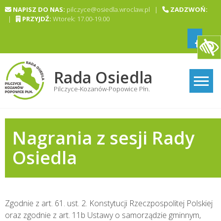
Skip
NAPISZ DO NAS:
pilczyce@osiedla.wroclaw.pl |
ZADZWOŃ:
to
|
PRZYJDŹ:
Wtorek: 17.00-19.00
content
Rada Osiedla
Pilczyce-Kozanów-Popowice Płn.
Nagrania z sesji Rady
Osiedla
Zgodnie z art. 61. ust. 2. Konstytucji Rzeczpospolitej Polskiej
oraz zgodnie z art. 11b Ustawy o samorządzie gminnym,