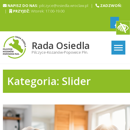
Skip
NAPISZ DO NAS:
pilczyce@osiedla.wroclaw.pl |
ZADZWOŃ:
to
|
PRZYJDŹ:
Wtorek: 17.00-19.00
content
Rada Osiedla
Pilczyce-Kozanów-Popowice Płn.
Kategoria:
Slider