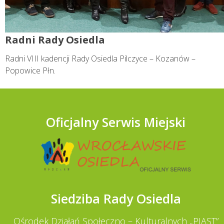
Radni Rady Osiedla
Radni VIII kadencji Rady Osiedla Pilczyce – Kozanów –
Popowice Płn.
Oficjalny Serwis Miejski
Siedziba Rady Osiedla
Ośrodek Działań Społeczno – Kulturalnych „PIAST”