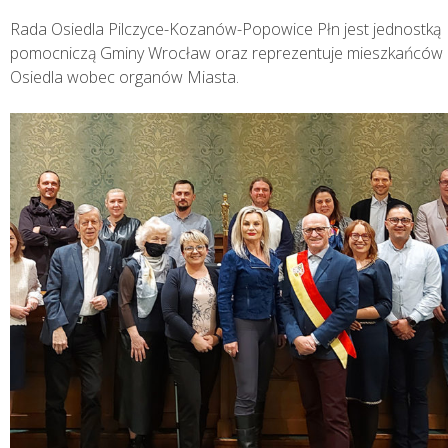
Rada Osiedla Pilczyce-Kozanów-Popowice Płn jest jednostką
pomocniczą Gminy Wrocław oraz reprezentuje mieszkańców
Osiedla wobec organów Miasta.