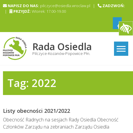
Skip
NAPISZ DO NAS:
pilczyce@osiedla.wroclaw.pl |
ZADZWOŃ:
to
|
PRZYJDŹ:
Wtorek: 17.00-19.00
content
Rada Osiedla
Pilczyce-Kozanów-Popowice Płn.
Tag:
2022
Listy obecności 2021/2022
Obecność Radnych na sesjach Rady Osiedla Obecność
Członków Zarządu na zebraniach Zarządu Osiedla