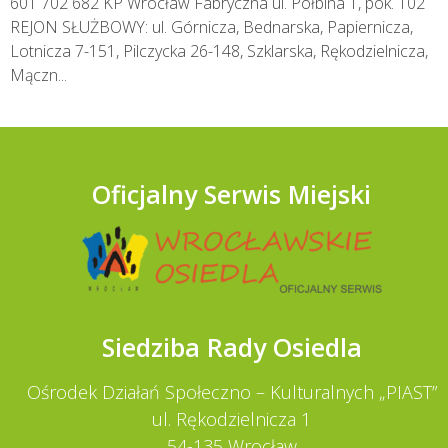
601 702 682 KP Wrocław Fabryczna ul. Połbina 1, pok. 102
REJON SŁUŻBOWY: ul. Górnicza, Bednarska, Papiernicza,
Lotnicza 7-151, Pilczycka 26-148, Szklarska, Rękodzielnicza,
Mączn...
Oficjalny Serwis Miejski
Siedziba Rady Osiedla
Ośrodek Działań Społeczno – Kulturalnych „PIAST”
ul. Rękodzielnicza 1
54-135 Wrocław