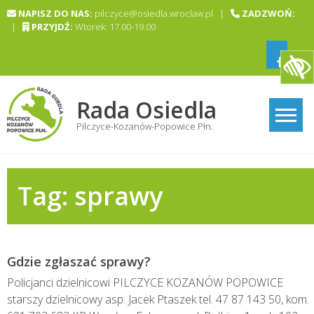
Skip
NAPISZ DO NAS:
pilczyce@osiedla.wroclaw.pl |
ZADZWOŃ:
to
|
PRZYJDŹ:
Wtorek: 17.00-19.00
content
Rada Osiedla
Pilczyce-Kozanów-Popowice Płn.
Tag:
sprawy
Gdzie zgłaszać sprawy?
Policjanci dzielnicowi PILCZYCE KOZANÓW POPOWICE
starszy dzielnicowy asp. Jacek Ptaszek tel. 47 87 143 50, kom.