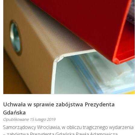
Uchwała w sprawie zabójstwa Prezydenta
Gdańska
Opublikowane
15 lutego 2019
Samorządowcy Wrocławia, w obliczu tragicznego wydarzenia
– zabójstwa Prezydenta Gdańska Pawła Adamowicza,