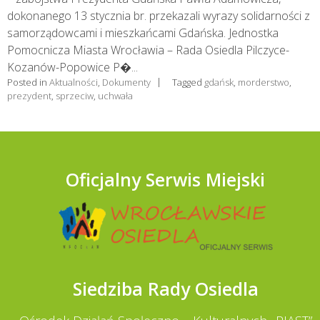
dokonanego 13 stycznia br. przekazali wyrazy solidarności z
samorządowcami i mieszkańcami Gdańska. Jednostka
Pomocnicza Miasta Wrocławia – Rada Osiedla Pilczyce-
Kozanów-Popowice P�...
Posted in
Aktualności
,
Dokumenty
Tagged
gdańsk
,
morderstwo
,
prezydent
,
sprzeciw
,
uchwała
Oficjalny Serwis Miejski
Siedziba Rady Osiedla