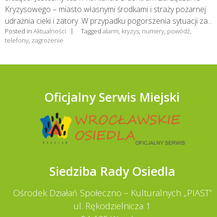
Kryzysowego – miasto własnymi środkami i straży pożarnej
udrażnia cieki i zatory. W przypadku pogorszenia sytuacji za...
Posted in
Aktualności
Tagged
alarm
,
kryzys
,
numery
,
powódź
,
telefony
,
zagrożenie
Oficjalny Serwis Miejski
Siedziba Rady Osiedla
Ośrodek Działań Społeczno – Kulturalnych „PIAST”
ul. Rękodzielnicza 1