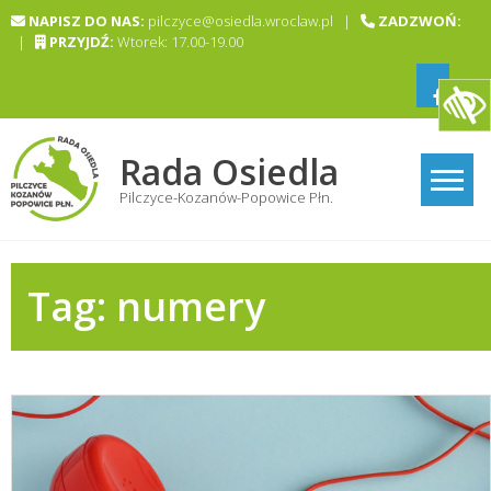
Skip
NAPISZ DO NAS:
pilczyce@osiedla.wroclaw.pl |
ZADZWOŃ:
to
|
PRZYJDŹ:
Wtorek: 17.00-19.00
content
Rada Osiedla
Pilczyce-Kozanów-Popowice Płn.
Tag:
numery