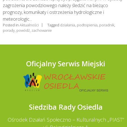
zagrożenia powodziowego należy śledzić na bieżąco
prognozy, komunikaty i ostrzeżenia hydrologiczne i
meteorologic...
Posted in
Aktualności
Tagged
działania
,
podtopienia
,
poradnik
,
porady
,
powódź
,
zachowanie
Oficjalny Serwis Miejski
Siedziba Rady Osiedla
Ośrodek Działań Społeczno – Kulturalnych „PIAST”