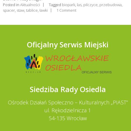
Posted in
Aktualności
Tagged
biopark
,
las
,
pilczyce
,
przebudowa
,
spacer
,
staw
,
tablice
,
ławki
1 Comment
Oficjalny Serwis Miejski
Siedziba Rady Osiedla
Ośrodek Działań Społeczno – Kulturalnych „PIAST”
ul. Rękodzielnicza 1
54-135 Wrocław