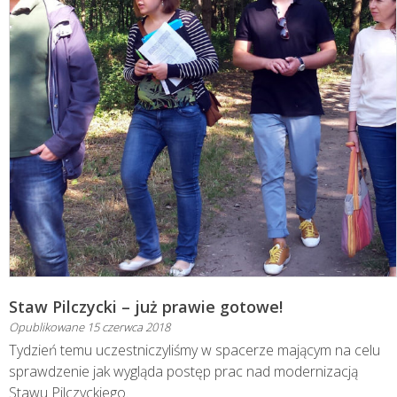
Staw Pilczycki – już prawie gotowe!
Opublikowane
15 czerwca 2018
Tydzień temu uczestniczyliśmy w spacerze mającym na celu
sprawdzenie jak wygląda postęp prac nad modernizacją
Stawu Pilczyckiego.