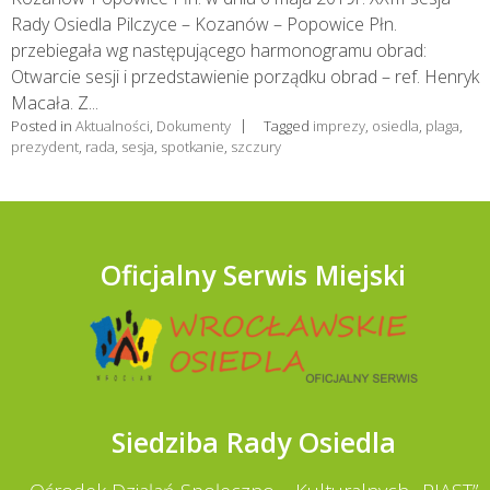
Rady Osiedla Pilczyce – Kozanów – Popowice Płn.
przebiegała wg następującego harmonogramu obrad:
Otwarcie sesji i przedstawienie porządku obrad – ref. Henryk
Macała. Z...
Posted in
Aktualności
,
Dokumenty
Tagged
imprezy
,
osiedla
,
plaga
,
prezydent
,
rada
,
sesja
,
spotkanie
,
szczury
Oficjalny Serwis Miejski
Siedziba Rady Osiedla