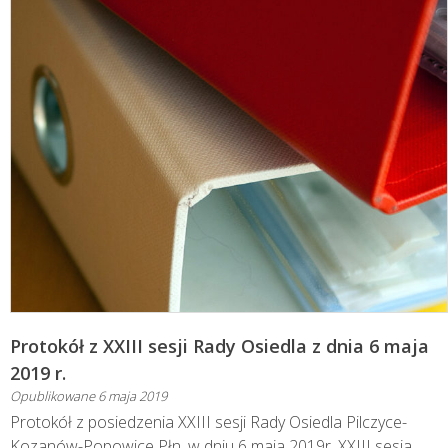
Protokół z XXIII sesji Rady Osiedla z dnia 6 maja
2019 r.
Opublikowane
6 maja 2019
Protokół z posiedzenia XXIII sesji Rady Osiedla Pilczyce-
Kozanów-Popowice Płn. w dniu 6 maja 2019r. XXIII sesja