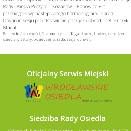
Rady Osiedla Pilczyce – Kozanów – Popowice Płn.
przebiegała wg następującego harmonogramu obrad:
Otwarcie sesji i przedstawienie porządku obrad – ref. Henryk
Macał...
Posted in
Aktualności
,
Dokumenty
Tagged
boże
,
budżet
,
narodzenie
,
osiedla
,
piastuny
,
posiedzenia
,
rada
,
sesja
,
uchwały
Oficjalny Serwis Miejski
Siedziba Rady Osiedla