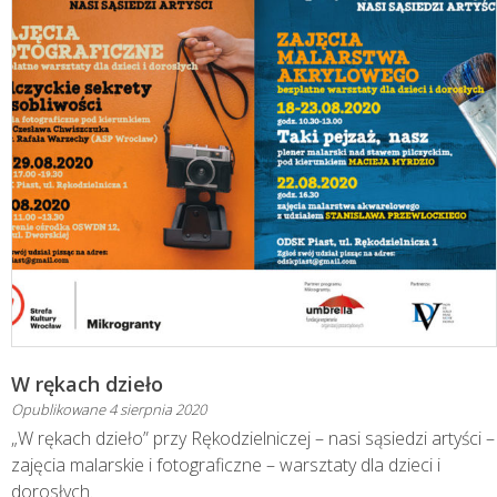
W rękach dzieło
Opublikowane
4 sierpnia 2020
„W rękach dzieło” przy Rękodzielniczej – nasi sąsiedzi artyści –
zajęcia malarskie i fotograficzne – warsztaty dla dzieci i
dorosłych.