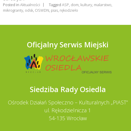
Posted in
Aktualności
Tagged
ASP
,
dom
,
kultury
,
malarstwo
,
mikrogranty
,
odsk
,
OSWDN
,
pias
,
rękodzieło
Oficjalny Serwis Miejski
Siedziba Rady Osiedla
Ośrodek Działań Społeczno – Kulturalnych „PIAST”
ul. Rękodzielnicza 1
54-135 Wrocław