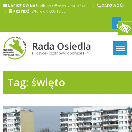
Skip
NAPISZ DO NAS:
pilczyce@osiedla.wroclaw.pl |
ZADZWOŃ:
to
|
PRZYJDŹ:
Wtorek: 17.00-19.00
content
Rada Osiedla
Pilczyce-Kozanów-Popowice Płn.
Tag:
święto