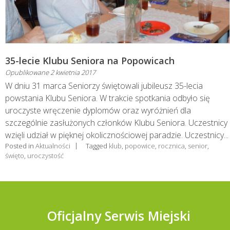
35-lecie Klubu Seniora na Popowicach
Opublikowane
2 kwietnia 2017
W dniu 31 marca Seniorzy świętowali jubileusz 35-lecia
powstania Klubu Seniora. W trakcie spotkania odbyło się
uroczyste wręczenie dyplomów oraz wyróżnień dla
szczególnie zasłużonych członków Klubu Seniora. Uczestnicy
wzięli udział w pięknej okolicznościowej paradzie. Uczestnicy...
Posted in
Aktualności
Tagged
klub
,
popowice
,
rocznica
,
senior
,
święto
,
uroczystość
Oficjalny Serwis Miejski