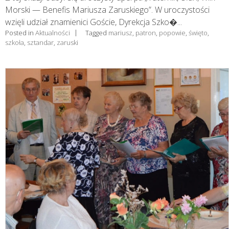
Morski — Benefis Mariusza Zaruskiego”. W uroczystości
wzięli udział znamienici Goście, Dyrekcja Szko�...
Posted in
Aktualności
Tagged
mariusz
,
patron
,
popowie
,
święto
,
szkoła
,
sztandar
,
zaruski