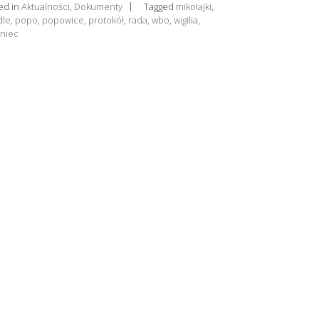
ed in
Aktualności
,
Dokumenty
Tagged
mikołajki
,
dle
,
popo
,
popowice
,
protokół
,
rada
,
wbo
,
wigilia
,
eniec