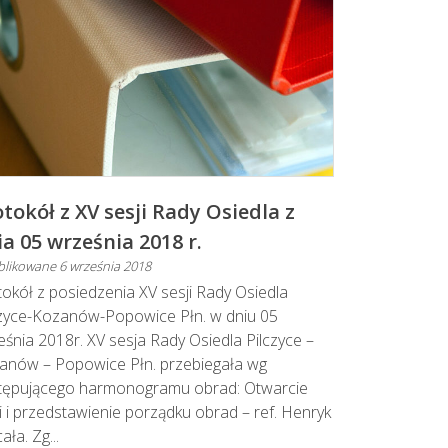
tokół z XV sesji Rady Osiedla z
ia 05 września 2018 r.
blikowane
6 września 2018
okół z posiedzenia XV sesji Rady Osiedla
czyce-Kozanów-Popowice Płn. w dniu 05
śnia 2018r. XV sesja Rady Osiedla Pilczyce –
anów – Popowice Płn. przebiegała wg
tępującego harmonogramu obrad: Otwarcie
i i przedstawienie porządku obrad – ref. Henryk
ła. Zg...