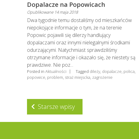
Dopalacze na Popowicach
Opublikowane
14 maja 2018
Dwa tygodnie temu dostaliśmy od mieszkańców
niepokojące informacje o tym, że na terenie
Popowic pojawili się dilerzy handlujący
dopalaczami oraz innymi nielegalnymi środkami
odurzającymi. Natychmiast sprawdziliśmy
otrzymane informacje i okazało się, że niestety są
prawdziwe. Nie poz...
Posted in
Aktualności
Tagged
dileży
,
dopalacze
,
polica
,
popowice
,
problem
,
straż miejscka
,
zagrożenie
Nawigacja
Starsze wpisy
po
wpisach