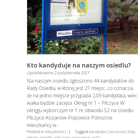
Kto kandyduje na naszym osiedlu?
Opublikowane
2 października 2021
Na naszym osiedlu zgłoszono 44 kandydatów do
Rady Osiedla, w której jest 21 miejsc, co oznacza,
że na jedno miejsce przypada 2,09 kandydata, wiec
walka będzie zacięta. Okręg nr 1 – Pilczyce W
okręgu wyborczym nr 1 nr obwodu 52 na osiedlu
Pilczyce-Kozanów-Popowice Północne
mieszkańcy w...
Posted in
Aktualności
Tagged
kandydaci
,
kozanów
,
lista
,
okręgi
,
osiedla
,
pilczyce
,
popowice
,
rada