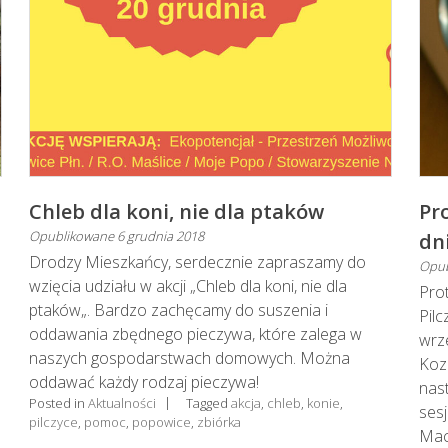
Chleb dla koni, nie dla ptaków
Pro
Opublikowane
6 grudnia 2018
dn
Drodzy Mieszkańcy, serdecznie zapraszamy do
Opu
wzięcia udziału w akcji „Chleb dla koni, nie dla
Prot
ptaków„. Bardzo zachęcamy do suszenia i
Pil
oddawania zbędnego pieczywa, które zalega w
wrze
naszych gospodarstwach domowych. Można
Koz
oddawać każdy rodzaj pieczywa!
nas
Posted in
Aktualności
Tagged
akcja
,
chleb
,
konie
,
sesj
pilczyce
,
pomoc
,
popowice
,
zbiórka
Maca