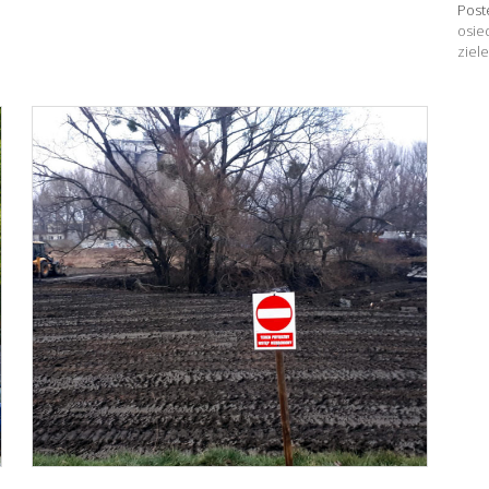
Post
osie
ziel