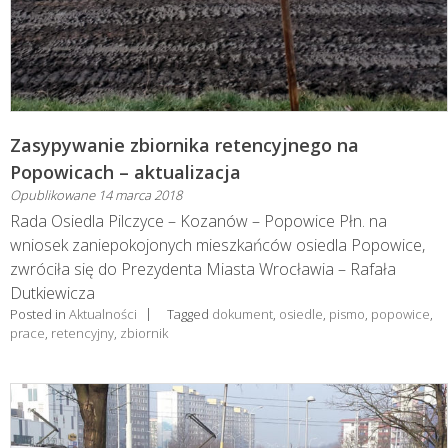
Zasypywanie zbiornika retencyjnego na
Popowicach – aktualizacja
Opublikowane
14 marca 2018
Rada Osiedla Pilczyce – Kozanów – Popowice Płn. na
wniosek zaniepokojonych mieszkańców osiedla Popowice,
zwróciła się do Prezydenta Miasta Wrocławia – Rafała
Dutkiewicza
Posted in
Aktualności
Tagged
dokument
,
osiedle
,
pismo
,
popowice
,
prace
,
retencyjny
,
zbiornik