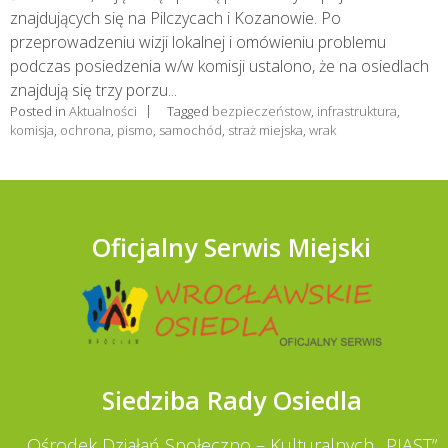
znajdujących się na Pilczycach i Kozanowie. Po
przeprowadzeniu wizji lokalnej i omówieniu problemu
podczas posiedzenia w/w komisji ustalono, że na osiedlach
znajdują się trzy porzu...
Posted in
Aktualności
Tagged
bezpieczeństow
,
infrastruktura
,
komisja
,
ochrona
,
pismo
,
samochód
,
straż miejska
,
wrak
Oficjalny Serwis Miejski
Siedziba Rady Osiedla
Ośrodek Działań Społeczno – Kulturalnych „PIAST”