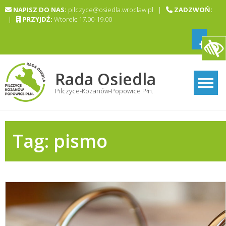
Skip
NAPISZ DO NAS:
pilczyce@osiedla.wroclaw.pl |
ZADZWOŃ:
to
|
PRZYJDŹ:
Wtorek: 17.00-19.00
content
Rada Osiedla
Pilczyce-Kozanów-Popowice Płn.
Tag:
pismo