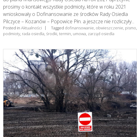
prosimy o kontakt wszystkie podmioty, które w roku 2021
wnioskowały o Dofinansowanie ze środków Rady Osiedla
Pilczyce – Kozanów – Popowice Płn. a jeszcze nie rozliczyły...
Posted in
Aktualności
Tagged
dofinansowanie
,
obwieszczenie
,
pismo
,
podmioty
,
rada osiedla
,
środki
,
termin
,
umowa
,
zarząd osiedla