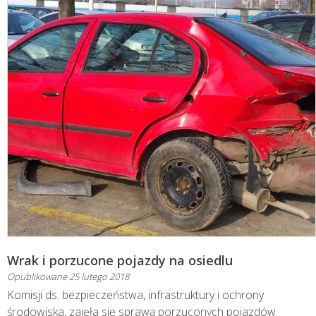
Wrak i porzucone pojazdy na osiedlu
Opublikowane
25 lutego 2018
Komisji ds. bezpieczeństwa, infrastruktury i ochrony
środowiska, zajęła się sprawą porzuconych pojazdów