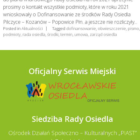
prosimy o kontakt wszystkie podmioty, które w roku 2021
wnioskowały o Dofinansowanie ze środków Rady Osiedla
Pilczyce – Kozanów – Popowice Płn. a jeszcze nie rozliczyły...
Posted in
Aktualności
Tagged
dofinansowanie
,
obwieszczenie
,
pismo
,
podmioty
,
rada osiedla
,
środki
,
termin
,
umowa
,
zarząd osiedla
Oficjalny Serwis Miejski
Siedziba Rady Osiedla
Ośrodek Działań Społeczno – Kulturalnych „PIAST”