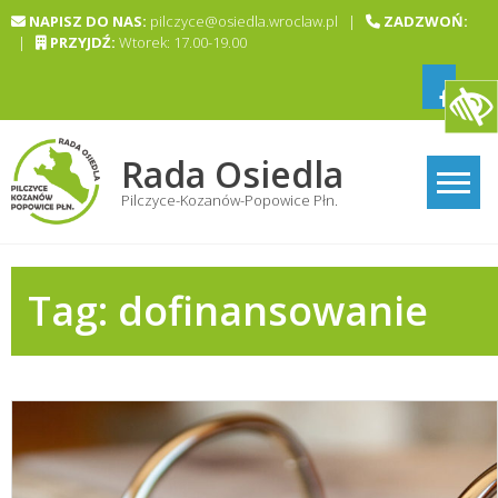
Skip
NAPISZ DO NAS:
pilczyce@osiedla.wroclaw.pl |
ZADZWOŃ:
to
|
PRZYJDŹ:
Wtorek: 17.00-19.00
content
Rada Osiedla
Pilczyce-Kozanów-Popowice Płn.
Tag:
dofinansowanie