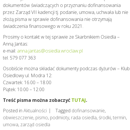
dokumentów świadczących o przyznaniu dofinansowania
przez Zarząd VII kadencji tj. podanie, umowa, uchwała lub nie
złożą pisma w sprawie dofinansowania nie otrzymają
świadczenia finansowego w roku 2021.
Prosimy o kontakt w tej sprawie ze Skarbnikiem Osiedla –
Anną Jantas:
e-mail:
anna.jantas@osiedla.wroclaw.pl
tel. 579 077 363
Osobiście można składać dokumenty podczas dyżurów – Klub
Osiedlowy ul. Modra 12:
Czwartek: 16.00 – 18.00
Piątek: 10.00 – 12.00
Treść pisma można zobaczyć
TUTAJ
.
Posted in
Aktualności
Tagged
dofinansowanie
,
obwieszczenie
,
pismo
,
podmioty
,
rada osiedla
,
środki
,
termin
,
umowa
,
zarząd osiedla