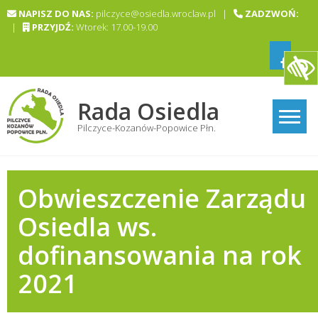
Skip
NAPISZ DO NAS:
pilczyce@osiedla.wroclaw.pl |
ZADZWOŃ:
to
|
PRZYJDŹ:
Wtorek: 17.00-19.00
content
Rada Osiedla
Pilczyce-Kozanów-Popowice Płn.
Obwieszczenie Zarządu
Osiedla ws.
dofinansowania na rok
2021