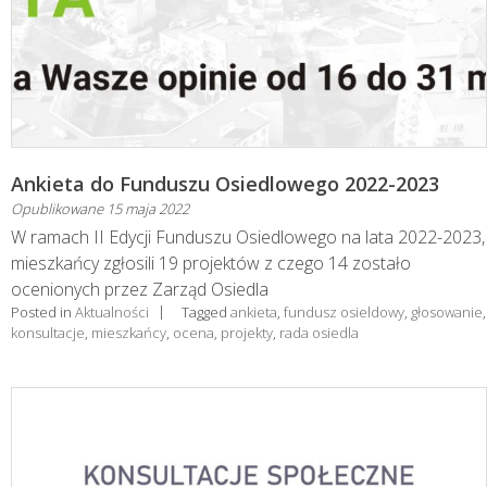
Ankieta do Funduszu Osiedlowego 2022-2023
Opublikowane
15 maja 2022
W ramach II Edycji Funduszu Osiedlowego na lata 2022-2023,
mieszkańcy zgłosili 19 projektów z czego 14 zostało
ocenionych przez Zarząd Osiedla
Posted in
Aktualności
Tagged
ankieta
,
fundusz osieldowy
,
głosowanie
,
konsultacje
,
mieszkańcy
,
ocena
,
projekty
,
rada osiedla