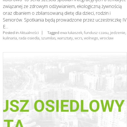
związanej ze zdrowym odżywianiem, ekologiczną żywnością
oraz dbaniem o zbilansowaną dietę dla dzieci, rodzin i
Seniorów. Spotkania będą prowadzone przez uczestniczkę IV
E...
Posted in
Aktualności
Tagged
ewa łukaszek
,
fundusz czasu
,
jedzenie
,
kulinaria
,
rada osiedla
,
szumilas
,
warsztaty
,
wcrs
,
wolnego
,
wrocław