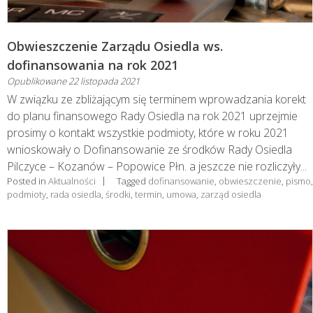
Obwieszczenie Zarządu Osiedla ws.
dofinansowania na rok 2021
Opublikowane
22 listopada 2021
W związku ze zbliżającym się terminem wprowadzania korekt
do planu finansowego Rady Osiedla na rok 2021 uprzejmie
prosimy o kontakt wszystkie podmioty, które w roku 2021
wnioskowały o Dofinansowanie ze środków Rady Osiedla
Pilczyce – Kozanów – Popowice Płn. a jeszcze nie rozliczyły...
Posted in
Aktualności
Tagged
dofinansowanie
,
obwieszczenie
,
pismo
,
podmioty
,
rada osiedla
,
środki
,
termin
,
umowa
,
zarząd osiedla