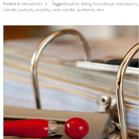
Posted in
Aktualności
Tagged
budżet
,
dialog
,
konsultacje
,
mieszkańcy
,
osiedle
,
pomysły
,
projekty
,
rada osiedla
,
spotkanie
,
wbo