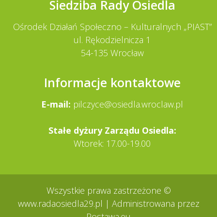
Siedziba Rady Osiedla
Ośrodek Działań Społeczno – Kulturalnych „PIAST”
ul. Rękodzielnicza 1
54-135 Wrocław
Informacje kontaktowe
E-mail:
pilczyce@osiedla.wroclaw.pl
Stałe dy­żury Zarządu Osiedla:
Wtorek: 17.00-19.00
Wszystkie prawa zastrzeżone ©
www.radaosiedla29.pl
| Administrowana przez
Postawa.eu