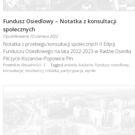
Fundusz Osiedlowy – Notatka z konsultacji
społecznych
Opublikowane
10 czerwca 2022
Notatka z przebiegu konsultacji społecznych II Edycji
Funduszu Osiedlowego na lata 2022-2023 w Radzie Osiedla
Pilczyce-Kozanów-Popowice Płn.
Posted in
Aktualności
Tagged
ankieta
,
badanie
,
fundusz osiedlowy
,
konsultacje
,
miszkańcy
,
notatka
,
partycypacja
,
wyniki