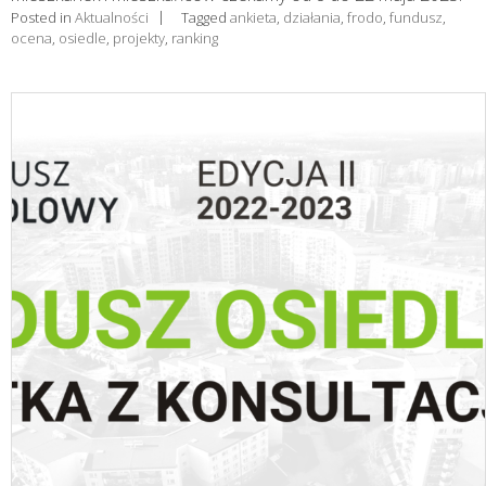
Posted in
Aktualności
Tagged
ankieta
,
działania
,
frodo
,
fundusz
,
ocena
,
osiedle
,
projekty
,
ranking