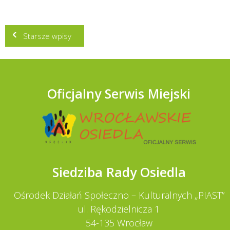
Nawigacja
Starsze wpisy
po
wpisach
Oficjalny Serwis Miejski
Siedziba Rady Osiedla
Ośrodek Działań Społeczno – Kulturalnych „PIAST”
ul. Rękodzielnicza 1
54-135 Wrocław