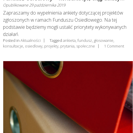
Opublikowane
29 października 2019
Zapraszamy do wypełnienia ankiety dotyczącej projektów
zgłoszonych w ramach Funduszu Osiedlowego. Na tej
podstawie będziemy mogli ustalić priorytety wykonywanych
działań.
Posted in
Aktualności
Tagged
ankieta
,
fundusz
,
głosowanie
,
konsultacje
,
osiedlowy
,
projekty
,
prytania
,
społeczne
1 Comment