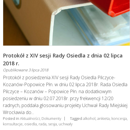
Protokół z XIV sesji Rady Osiedla z dnia 02 lipca
2018 r.
Opublikowane
3 lipca 2018
Protokół z posiedzenia XIV sesji Rady Osiedla Pilczyce-
Kozanów-Popowice Płn. w dniu 02 lipca 2018r. Rada Osiedla
Pilczyce – Kozanów – Popowice Płn. na dodatkowym
posiedzeniu w dniu 02.07.2018r. przy frekwencji 12/20
radnych, poddała głosowaniu projekty Uchwał Rady Miejskiej
Wrocławia do...
Posted in
Aktualności
,
Dokumenty
Tagged
alkohol
,
ankieta
,
koncesja
,
konsultacje
,
osiedla
,
rada
,
sesja
,
uchwały