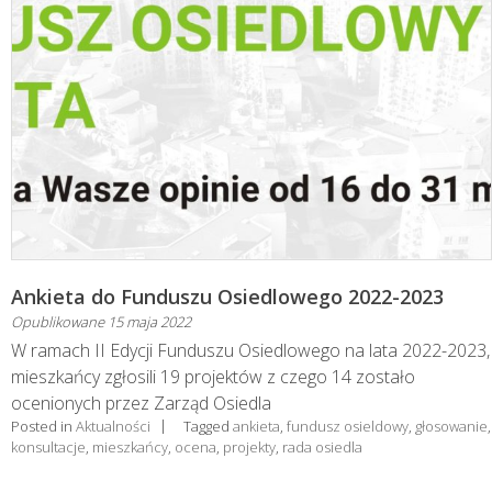
Ankieta do Funduszu Osiedlowego 2022-2023
Opublikowane
15 maja 2022
W ramach II Edycji Funduszu Osiedlowego na lata 2022-2023,
mieszkańcy zgłosili 19 projektów z czego 14 zostało
ocenionych przez Zarząd Osiedla
Posted in
Aktualności
Tagged
ankieta
,
fundusz osieldowy
,
głosowanie
,
konsultacje
,
mieszkańcy
,
ocena
,
projekty
,
rada osiedla