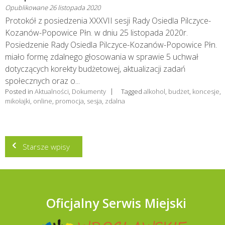
Opublikowane
26 listopada 2020
Protokół z posiedzenia XXXVII sesji Rady Osiedla Pilczyce-
Kozanów-Popowice Płn. w dniu 25 listopada 2020r.
Posiedzenie Rady Osiedla Pilczyce-Kozanów-Popowice Płn.
miało formę zdalnego głosowania w sprawie 5 uchwał
dotyczących korekty budżetowej, aktualizacji zadań
społecznych oraz o...
Posted in
Aktualności
,
Dokumenty
Tagged
alkohol
,
budżet
,
koncesje
,
mikołajki
,
online
,
promocja
,
sesja
,
zdalna
Nawigacja
Starsze wpisy
po
wpisach
Oficjalny Serwis Miejski