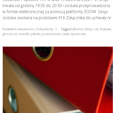
trwała od godziny 18:00 do 20:30 i została przeprowadzona
w formie elektronicznej za pomocą platformy ZOOM. Sesja
została zwołana na podstawie §16 Załącznika do uchwały nr
...
Posted in
Aktualności
,
Dokumenty
Tagged
alkohol
,
bilety
,
cal
,
festiwal
,
giro pizza
,
osiedle
,
pikniki
,
posiedzenie
,
rada
,
wycieczka