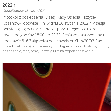
2022 r.
Opublikowane
16 marca 2022
Protokół z posiedzenia IV sesji Rady Osiedla Pilczyce-
Kozanów-Popowice Płn. w dniu 26 stycznia 2022 r. V sesja
odbyła się się w ODSK „PIAST” przy ul. Rękodzielniczej 1,
trwała od godziny 18:00 do 20:30. Sesja została zwołana na
podstawie §16 Załącznika do uchwały nr XIII/420/03 Rad...
Posted in
Aktualności
,
Dokumenty
Tagged
alkohol
,
działania
,
pomoc
,
posiedzenie
,
rada
,
sesja
,
uchwały
,
ukraina
,
współfinansowanie