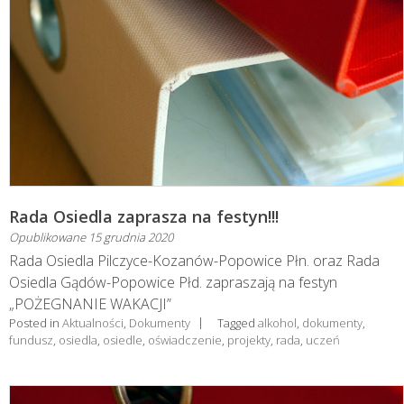
Rada Osiedla zaprasza na festyn!!!
Opublikowane
15 grudnia 2020
Rada Osiedla Pilczyce-Kozanów-Popowice Płn. oraz Rada
Osiedla Gądów-Popowice Płd. zapraszają na festyn
„POŻEGNANIE WAKACJI”
Posted in
Aktualności
,
Dokumenty
Tagged
alkohol
,
dokumenty
,
fundusz
,
osiedla
,
osiedle
,
oświadczenie
,
projekty
,
rada
,
uczeń