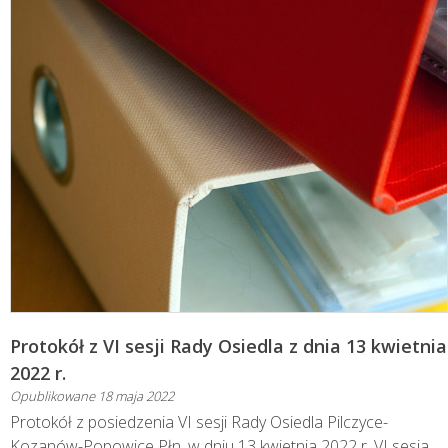
Protokół z VI sesji Rady Osiedla z dnia 13 kwietnia
2022 r.
Opublikowane
18 maja 2022
Protokół z posiedzenia VI sesji Rady Osiedla Pilczyce-
Kozanów-Popowice Płn. w dniu 13 kwietnia 2022 r. VI sesja