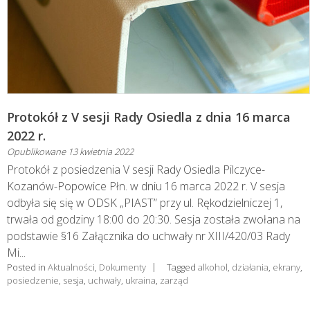
Protokół z V sesji Rady Osiedla z dnia 16 marca
2022 r.
Opublikowane
13 kwietnia 2022
Protokół z posiedzenia V sesji Rady Osiedla Pilczyce-
Kozanów-Popowice Płn. w dniu 16 marca 2022 r. V sesja
odbyła się się w ODSK „PIAST” przy ul. Rękodzielniczej 1,
trwała od godziny 18:00 do 20:30. Sesja została zwołana na
podstawie §16 Załącznika do uchwały nr XIII/420/03 Rady
Mi...
Posted in
Aktualności
,
Dokumenty
Tagged
alkohol
,
działania
,
ekrany
,
posiedzenie
,
sesja
,
uchwały
,
ukraina
,
zarząd