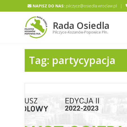
Skip
NAPISZ DO NAS:
pilczyce@osiedla.wroclaw.pl |
to
content
Rada Osiedla
Pilczyce-Kozanów-Popowice Płn.
Tag:
partycypacja