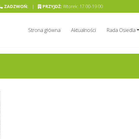
ZADZWOŃ:
|
PRZYJDŹ:
Wtorek: 17.00-19.00
Strona główna
Aktualności
Rada Osiedla