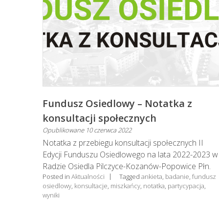
Fundusz Osiedlowy – Notatka z
konsultacji społecznych
Opublikowane
10 czerwca 2022
Notatka z przebiegu konsultacji społecznych II
Edycji Funduszu Osiedlowego na lata 2022-2023 w
Radzie Osiedla Pilczyce-Kozanów-Popowice Płn.
Posted in
Aktualności
Tagged
ankieta
,
badanie
,
fundusz
osiedlowy
,
konsultacje
,
miszkańcy
,
notatka
,
partycypacja
,
wyniki