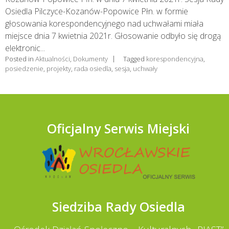
Osiedla Pilczyce-Kozanów-Popowice Płn. w formie
głosowania korespondencyjnego nad uchwałami miała
miejsce dnia 7 kwietnia 2021r. Głosowanie odbyło się drogą
elektronic...
Posted in
Aktualności
,
Dokumenty
Tagged
korespondencyjna
,
posiedzenie
,
projekty
,
rada osiedla
,
sesja
,
uchwały
Oficjalny Serwis Miejski
Siedziba Rady Osiedla