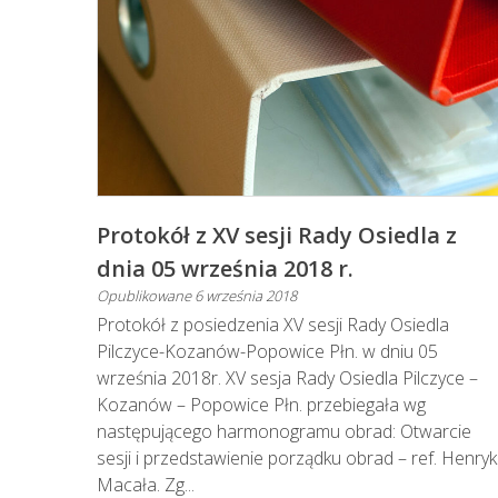
Protokół z XV sesji Rady Osiedla z
dnia 05 września 2018 r.
Opublikowane
6 września 2018
Protokół z posiedzenia XV sesji Rady Osiedla
Pilczyce-Kozanów-Popowice Płn. w dniu 05
września 2018r. XV sesja Rady Osiedla Pilczyce –
Kozanów – Popowice Płn. przebiegała wg
następującego harmonogramu obrad: Otwarcie
sesji i przedstawienie porządku obrad – ref. Henryk
Macała. Zg...