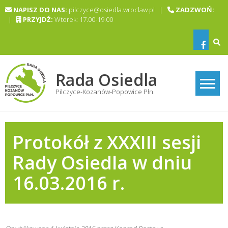
Skip
NAPISZ DO NAS:
pilczyce@osiedla.wroclaw.pl |
ZADZWOŃ:
to
|
PRZYJDŹ:
Wtorek: 17.00-19.00
content
Rada Osiedla
Pilczyce-Kozanów-Popowice Płn.
Protokół z XXXIII sesji
Rady Osiedla w dniu
16.03.2016 r.