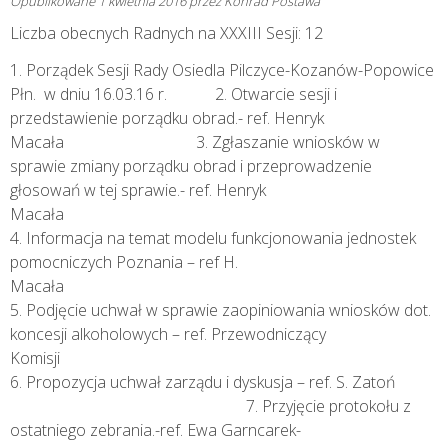
Opublikowane
1 kwietnia 2016
przez
Konrad Postawa
Liczba obecnych Radnych na XXXIII Sesji: 12
1. Porządek Sesji Rady Osiedla Pilczyce-Kozanów-Popowice
Płn. w dniu 16.03.16 r. 2. Otwarcie sesji i
przedstawienie porządku obrad.- ref. Henryk
Macała 3. Zgłaszanie wniosków w
sprawie zmiany porządku obrad i przeprowadzenie
głosowań w tej sprawie.- ref. Henryk
Macał
4. Informacja na temat modelu funkcjonowania jednostek
pomocniczych Poznania – ref H.
Maca
5. Podjęcie uchwał w sprawie zaopiniowania wniosków dot.
koncesji alkoholowych – ref. Przewodniczący
Komisj
6. Propozycja uchwał zarządu i dyskusja – ref. S. Zatoń
7. Przyjęcie protokołu z
ostatniego zebrania.-ref. Ewa Garncarek-