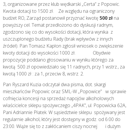
3, organizowane przez klub wędkarski „Certa” z Popowic.
Kwota dotacji to 1500 zł. Ze względu na ograniczony
budżet RO, Zarząd postanowił przyznać kwotę
500 zł
na
powyższy cel. Temat przedłożono do dyskusji radnym,
zgodzono się co do wysokości dotacji, która wynika z
uszczuplonego budżetu Rady (brak wpływów z innych
źródeł). Pan Tomasz Kapłon zgłosił wniosek o zwiększenie
kwoty dotacji do wysokości 1000 zł. Obydwie
propozycje poddano głosowaniu w wyniku którego za
kwotą 500 zł opowiedziało się 11 radnych, przy 1 wstrz., za
kwotą 1000 zł : za 1, przeciw 8, wstrz. 2.
Pan Ryszard Kuzia odczytał dwa pisma, dot. skargi
mieszkańców Popowic oraz SML-W „Popowice” w sprawie
cofnięcia koncesji na sprzedaż napojów alkoholowych
właścicielce sklepu spożywczego „4PAK”, ul. Popowicka 62A,
Pani Adriannie Płatek. W sąsiedztwie sklepu spożywany jest
regularnie alkohol, który jest dostępny w godz. od 6:00 do
23:00. Wiąże się to z zakłócaniem ciszy nocnej i dużym