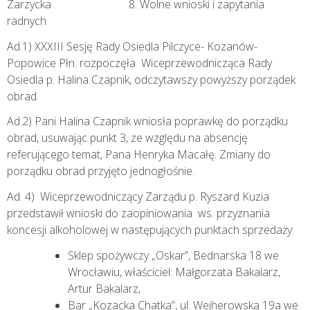
Zarzycka 8. Wolne wnioski i zapytania
radnych
Ad.1) XXXIII Sesję Rady Osiedla Pilczyce- Kozanów-
Popowice Płn. rozpoczęła Wiceprzewodnicząca Rady
Osiedla p. Halina Czapnik, odczytawszy powyższy porządek
obrad.
Ad.2) Pani Halina Czapnik wniosła poprawkę do porządku
obrad, usuwając punkt 3, ze względu na absencję
referującego temat, Pana Henryka Macałę. Zmiany do
porządku obrad przyjęto jednogłośnie.
Ad. 4) Wiceprzewodniczący Zarządu p. Ryszard Kuzia
przedstawił wnioski do zaopiniowania ws. przyznania
koncesji alkoholowej w następujących punktach sprzedaży:
Sklep spożywczy „Oskar”, Bednarska 18 we
Wrocławiu, właściciel: Małgorzata Bakalarz,
Artur Bakalarz,
Bar „Kozacka Chatka”, ul. Wejherowska 19a we