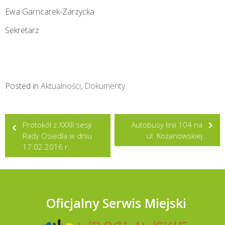
Ewa Garncarek-Zarzycka
Sekretarz
Posted in
Aktualności
,
Dokumenty
Nawigacja
Protokół z XXXII sesji
Autobusy linii 104 na
wpisu
Rady Osiedla w dniu
ul. Kozanowskiej
17.02.2016 r.
Oficjalny Serwis Miejski