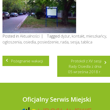
Posted in
Aktualności
Tagged
dyżur
,
kontakt
,
mieszkańcy
,
ogłoszenia
,
osiedla
,
posiedzenie
,
rada
,
sesja
,
tablica
Nawigacja
Pożegnanie wakacji
Protokół z XV sesji
wpisu
Rady Osiedla z dnia
05 września 2018 r.
Oficjalny Serwis Miejski