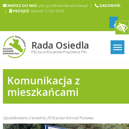
Skip
NAPISZ DO NAS:
pilczyce@osiedla.wroclaw.pl |
ZADZWOŃ:
to
|
PRZYJDŹ:
Wtorek: 17.00-19.00
content
Rada Osiedla
Pilczyce-Kozanów-Popowice Płn.
Komunikacja z
mieszkańcami
Opublikowane
2 września 2018
przez
Konrad Postawa