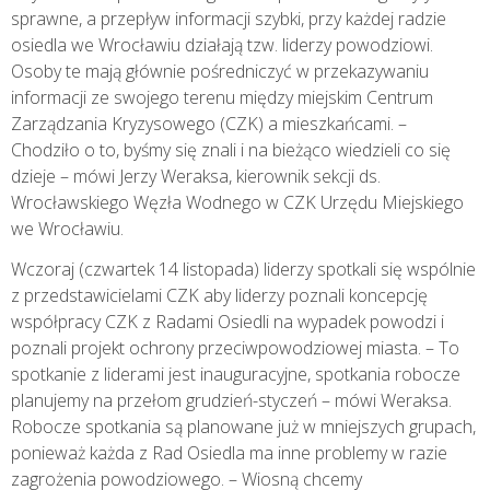
sprawne, a przepływ informacji szybki, przy każdej radzie
osiedla we Wrocławiu działają tzw. liderzy powodziowi.
Osoby te mają głównie pośredniczyć w przekazywaniu
informacji ze swojego terenu między miejskim Centrum
Zarządzania Kryzysowego (CZK) a mieszkańcami.
–
Chodziło o to, byśmy się znali i na bieżąco wiedzieli co się
dzieje – mówi Jerzy Weraksa, kierownik sekcji ds.
Wrocławskiego Węzła Wodnego w CZK Urzędu Miejskiego
we Wrocławiu.
Wczoraj (czwartek 14 listopada) liderzy spotkali się wspólnie
z przedstawicielami CZK aby liderzy poznali koncepcję
współpracy CZK z Radami Osiedli na wypadek powodzi i
poznali projekt ochrony przeciwpowodziowej miasta. – To
spotkanie z liderami jest inauguracyjne, spotkania robocze
planujemy na przełom grudzień-styczeń – mówi Weraksa.
Robocze spotkania są planowane już w mniejszych grupach,
ponieważ każda z Rad Osiedla ma inne problemy w razie
zagrożenia powodziowego. – Wiosną chcemy