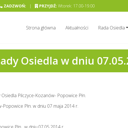
ZADZWOŃ:
|
PRZYJDŹ:
Wtorek: 17.00-19.00
Strona główna
Aktualności
Rada Osiedla
 Rady Osiedla w dniu 07.05.
y Osiedla Pilczyce-Kozanów- Popowice Płn.
w-Popowice Płn. w dniu 07 maja 2014 r.
owice Płn. w dniu.07.05.2014 r.