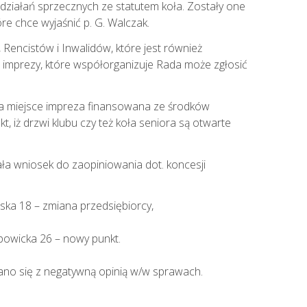
działań sprzecznych ze statutem koła. Zostały one
e chce wyjaśnić p. G. Walczak.
 Rencistów i Inwalidów, które jest również
imprezy, które współorganizuje Rada może zgłosić
ma miejsce impreza finansowana ze środków
, iż drzwi klubu czy też koła seniora są otwarte
ała wniosek do zaopiniowania dot. koncesji
a 18 – zmiana przedsiębiorcy,
owicka 26 – nowy punkt.
kano się z negatywną opinią w/w sprawach.