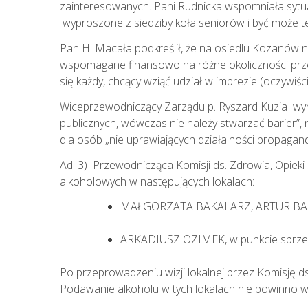
zainteresowanych. Pani Rudnicka wspomniała sytua
wyproszone z siedziby koła seniorów i być może te
Pan H. Macała podkreślił, że na osiedlu Kozanów ni
wspomagane finansowo na różne okoliczności prze
się każdy, chcący wziąć udział w imprezie (oczywiści
Wiceprzewodniczący Zarządu p. Ryszard Kuzia wyra
publicznych, wówczas nie należy stwarzać barier”, n
dla osób „nie uprawiających działalności propagan
Ad. 3) Przewodnicząca Komisji ds. Zdrowia, Opieki
alkoholowych w następujących lokalach:
MAŁGORZATA BAKALARZ, ARTUR BAKALAR
ARKADIUSZ OZIMEK, w punkcie sprzed
Po przeprowadzeniu wizji lokalnej przez Komisję d
Podawanie alkoholu w tych lokalach nie powinno w