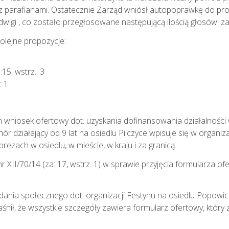
z parafianami. Ostatecznie Zarząd wniósł autopoprawkę do pro
wigi , co zostało przegłosowane następującą ilością głosów: za: 1
olejne propozycje:
15, wstrz.: 3
: 1
 wniosek ofertowy dot. uzyskania dofinansowania działalności 
ór działający od 9 lat na osiedlu Pilczyce wpisuje się w orga
ezach w osiedlu, w mieście, w kraju i za granicą.
r XII/70/14
(za: 17, wstrz. 1) w sprawie przyjęcia formularza 
ania społecznego dot. organizacji Festynu na osiedlu Popowice
nił, że wszystkie szczegóły zawiera formularz ofertowy, który 