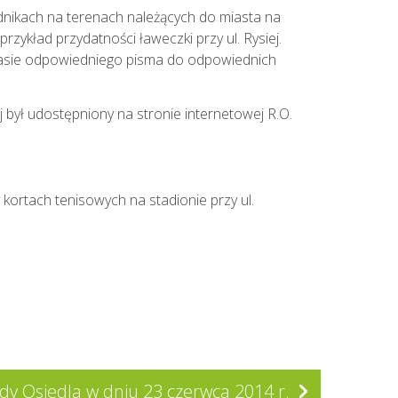
hodnikach na terenach należących do miasta na
zykład przydatności ławeczki przy ul. Rysiej.
asie odpowiedniego pisma do odpowiednich
 był udostępniony na stronie internetowej R.O.
 kortach tenisowych na stadionie przy ul.
Rady Osiedla w dniu 23 czerwca 2014 r.