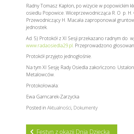
Radny Tomasz Kapłon, po wizycie w popowickim klub
osiedlu Popowice. Wiceprzewodnicząca R. O p. H. Cz
Przewodniczący H. Macała zaproponował gruntown
jednostek.
Ad. 5) Protokół z XI Sesji przekazano radnym do w
www.radaosiedla29.pl
. Przeprowadzono głosowanie
Protokół przyjęto jednogłośnie.
Na tym XI Sesję Rady Osiedla zakończono. Ustalono 
Metalowców.
Protokołowała:
Ewa Garncarek-Za
Posted in
Aktualności
,
Dokumenty
Nawigacja
Festyn z okazji Dnia Dziecka