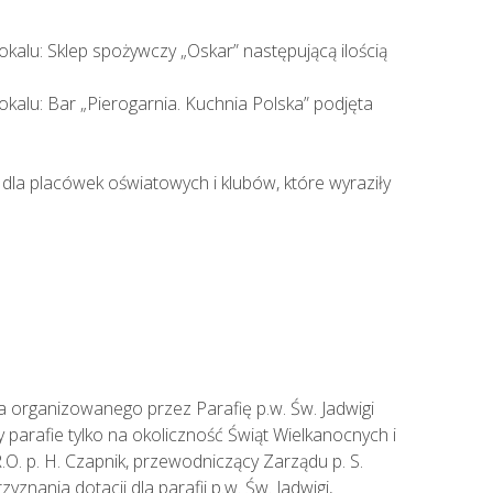
alu: Sklep spożywczy „Oskar” następującą ilością
alu: Bar „Pierogarnia. Kuchnia Polska” podjęta
la placówek oświatowych i klubów, które wyraziły
a organizowanego przez Parafię p.w. Św. Jadwigi
arafie tylko na okoliczność Świąt Wielkanocnych i
O. p. H. Czapnik, przewodniczący Zarządu p. S.
ania dotacji dla parafii p.w. Św. Jadwigi,