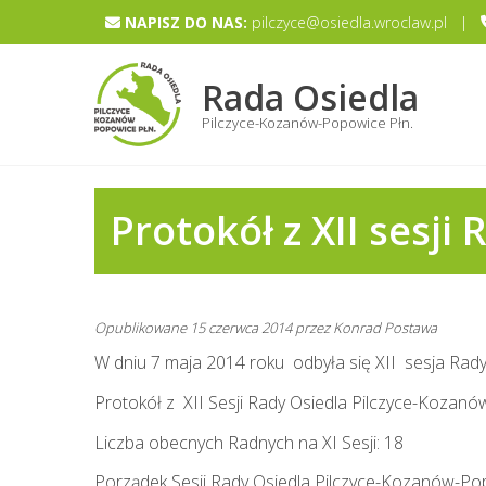
Skip
NAPISZ DO NAS:
pilczyce@osiedla.wroclaw.pl |
to
content
Rada Osiedla
Pilczyce-Kozanów-Popowice Płn.
Protokół z XII sesji
Opublikowane
15 czerwca 2014
przez
Konrad Postawa
W dniu 7 maja 2014 roku odbyła się XII sesja Rad
Protokół z XII Sesji Rady Osiedla Pilczyce-Kozanó
Liczba obecnych Radnych na XI Sesji: 18
Porządek Sesji Rady Osiedla Pilczyce-Kozanów-Pop