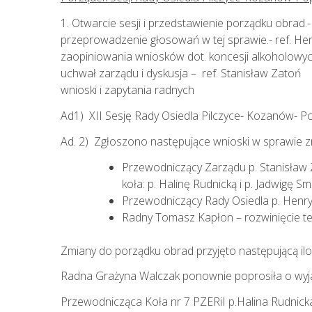
1. Otwarcie sesji i przedstawienie porządku
przeprowadzenie głosowań w te
zaopiniowania wniosków dot. k
uchwał zarządu i dyskusja – ref. Stanisław Z
wnioski i zapytania radnych
Ad1) XII Sesję Rady Osiedla Pilczyce- Kozanów- 
Ad. 2) Zgłoszono następujące wnioski w sprawie 
Przewodniczący Zarządu p. Stanisław Za
koła: p. Halinę Rudnicką i p. Jadwigę S
Przewodniczący Rady Osiedla p. Henry
Radny Tomasz Kapłon – rozwinięcie te
Zmiany do porządku obrad przyjęto następującą ilośc
Radna Grażyna Walczak ponownie poprosiła o wyjaś
Przewodnicząca Koła nr 7 PZERiI p.Halina Rudnicka w