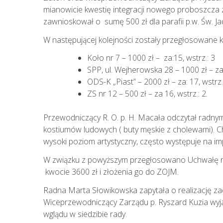
mianowicie kwestię integracji nowego proboszcza 
zawnioskował o sumę 500 zł dla parafii p.w. Św. Jad
W następującej kolejności zostały przegłosowane k
Koło nr 7 – 1000 zł – za:15, wstrz.: 3
SPP, ul. Wejherowska 28 – 1000 zł – za:
ODS-K „Piast” – 2000 zł – za: 17, wstrz.
ZS nr 12 – 500 zł – za 16, wstrz.: 2.
Przewodniczący R. O. p. H. Macała odczytał radnym
kostiumów ludowych ( buty męskie z cholewami). Ch
wysoki poziom artystyczny, często występuje na impr
W związku z powyższym przegłosowano Uchwałę n
kwocie 3600 zł i złożenia go do ZOJM.
Radna Marta Słowikowska zapytała o realizację zad
Wiceprzewodniczący Zarządu p. Ryszard Kuzia wyjaś
wglądu w siedzibie rady.