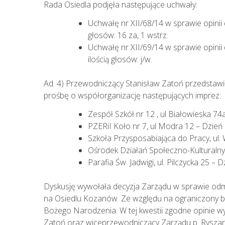
Rada Osiedla podjęła następujące uchwały:
Uchwałę nr XII/68/14 w sprawie opini
głosów: 16 za, 1 wstrz.
Uchwałę nr XII/69/14 w sprawie opini
ilością głosów: j/w.
Ad. 4) Przewodniczący Stanisław Zatoń przedstawi
prośbę o współorganizację następujących imprez:
Zespół Szkół nr 12 , ul Białowieska 74
PZERiI Koło nr 7, ul Modra 12 – Dzień
Szkoła Przysposabiająca do Pracy, ul
Ośrodek Działań Społeczno-Kulturalnyc
Parafia Św. Jadwigi, ul. Pilczycka 25 – 
Dyskusję wywołała decyzja Zarządu w sprawie odmow
na Osiedlu Kozanów. Ze względu na ograniczony bud
Bożego Narodzenia. W tej kwestii zgodne opinie wyr
Zatoń oraz wiceprzewodniczący Zarządu p. Ryszard 