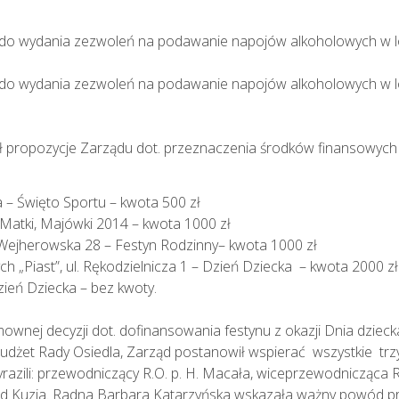
i do wydania zezwoleń na podawanie napojów alkoholowych w lok
i do wydania zezwoleń na podawanie napojów alkoholowych w lok
ł propozycje Zarządu dot. przeznaczenia środków finansowych d
a – Święto Sportu – kwota 500 zł
 Matki, Majówki 2014 – kwota 1000 zł
. Wejherowska 28 – Festyn Rodzinny– kwota 1000 zł
h „Piast”, ul. Rękodzielnicza 1 – Dzień Dziecka – kwota 2000 zł
Dzień Dziecka – bez kwoty.
nej decyzji dot. dofinansowania festynu z okazji Dnia dzieck
żet Rady Osiedla, Zarząd postanowił wspierać wszystkie trzy p
azili: przewodniczący R.O. p. H. Macała, wiceprzewodnicząca R.
Kuzia. Radna Barbara Katarzyńska wskazała ważny powód przyzn