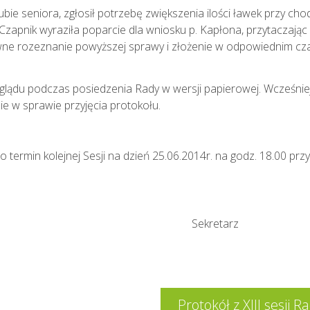
ie seniora, zgłosił potrzebę zwiększenia ilości ławek przy c
apnik wyraziła poparcie dla wniosku p. Kapłona, przytaczając pr
e rozeznanie powyższej sprawy i złożenie w odpowiednim cz
glądu podczas posiedzenia Rady w wersji papierowej. Wcześniej
 w sprawie przyjęcia protokołu.
termin kolejnej Sesji na dzień 25.06.2014r. na godz. 18.00 przy
rzycka Sekretarz
Protokół z XIII sesji 