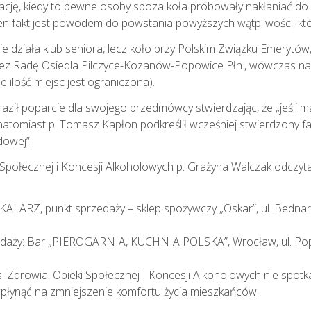
cję, kiedy to pewne osoby spoza koła próbowały nakłaniać do 
n fakt jest powodem do powstania powyższych wątpliwości, któr
e działa klub seniora, lecz koło przy Polskim Związku Emerytów,
z Radę Osiedla Pilczyce-Kozanów-Popowice Płn., wówczas na 
e ilość miejsc jest ograniczona).
ził poparcie dla swojego przedmówcy stwierdzając, że „jeśli 
atomiast p. Tomasz Kapłon podkreślił wcześniej stwierdzony fakt
dowej”.
 Społecznej i Koncesji Alkoholowych p. Grażyna Walczak odczyt
Z, punkt sprzedaży – sklep spożywczy „Oskar”, ul. Bednarsk
aży: Bar „PIEROGARNIA, KUCHNIA POLSKA”, Wrocław, ul. Pop
s. Zdrowia, Opieki Społecznej I Koncesji Alkoholowych nie spot
płynąć na zmniejszenie komfortu życia mieszkańców.