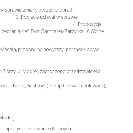
prawie zmiany porządku obrad i
jęcie uchwał w sprawie
iczący Komisji 4. Propozycja
brania.-ref. Ewa Garncarek-Zarzycka 6.Wolne
k Macała, proponując powyższy porządek obrad.
r 7 przy ul. Modrej, zaproszono przedstawicielki
ści chóru „Piastuny” ( zakup butów z cholewami),
Modrej.
st apolityczne i otwarte dla innych