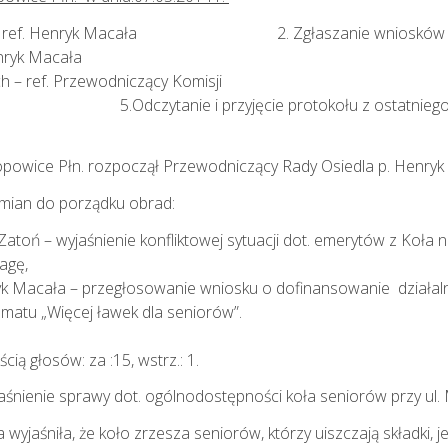
 obrad.- ref. Henryk Macała 2. Zgłaszanie wniosków w s
j sprawie.- ref. Henryk Macała 3. Pod
oncesji alkoholowych – ref. Przewodn
atoń 5.Odczytanie i przyjęcie protokołu z ostatniego ze
Popowice Płn. rozpoczął Przewodniczący Rady Osiedla p. Henry
zmian do porządku obrad:
toń – wyjaśnienie konfliktowej sytuacji dot. emerytów z Koła n
magę,
k Macała – przegłosowanie wniosku o dofinansowanie działalno
matu „Więcej ławek dla seniorów”.
ią głosów: za :15, wstrz.: 1.
nienie sprawy dot. ogólnodostępności koła seniorów przy ul. 
yjaśniła, że koło zrzesza seniorów, którzy uiszczają składki, je