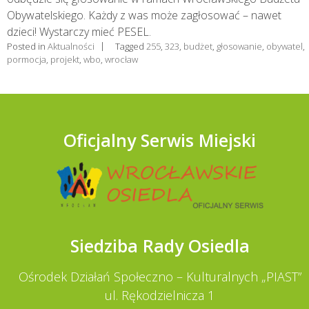
Obywatelskiego. Każdy z was może zagłosować – nawet
dzieci! Wystarczy mieć PESEL.
Posted in
Aktualności
Tagged
255
,
323
,
budżet
,
głosowanie
,
obywatel
,
pormocja
,
projekt
,
wbo
,
wrocław
Oficjalny Serwis Miejski
Siedziba Rady Osiedla
Ośrodek Działań Społeczno – Kulturalnych „PIAST”
ul. Rękodzielnicza 1