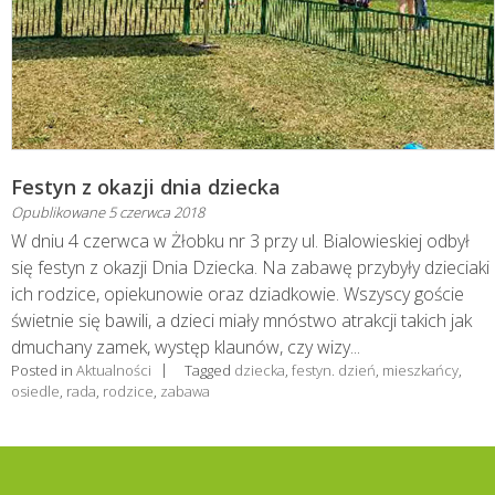
Festyn z okazji dnia dziecka
Opublikowane
5 czerwca 2018
W dniu 4 czerwca w Żłobku nr 3 przy ul. Bialowieskiej odbył
się festyn z okazji Dnia Dziecka. Na zabawę przybyły dzieciaki
ich rodzice, opiekunowie oraz dziadkowie. Wszyscy goście
świetnie się bawili, a dzieci miały mnóstwo atrakcji takich jak
dmuchany zamek, występ klaunów, czy wizy...
Posted in
Aktualności
Tagged
dziecka
,
festyn. dzień
,
mieszkańcy
,
osiedle
,
rada
,
rodzice
,
zabawa