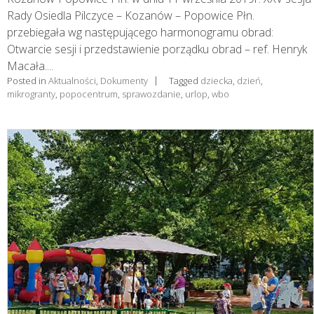
Rady Osiedla Pilczyce – Kozanów – Popowice Płn.
przebiegała wg następującego harmonogramu obrad:
Otwarcie sesji i przedstawienie porządku obrad – ref. Henryk
Macała....
Posted in
Aktualności
,
Dokumenty
Tagged
dziecka
,
dzień
,
mikrogranty
,
popocentrum
,
sprawozdanie
,
urlop
,
wbo