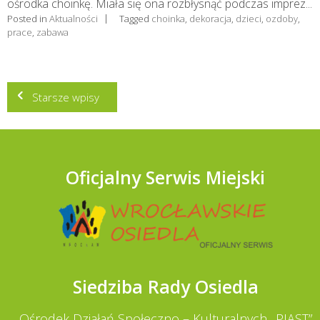
ośrodka choinkę. Miała się ona rozbłysnąć podczas imprez...
Posted in
Aktualności
Tagged
choinka
,
dekoracja
,
dzieci
,
ozdoby
,
prace
,
zabawa
Nawigacja
Starsze wpisy
po
wpisach
Oficjalny Serwis Miejski
Siedziba Rady Osiedla
Ośrodek Działań Społeczno – Kulturalnych „PIAST”