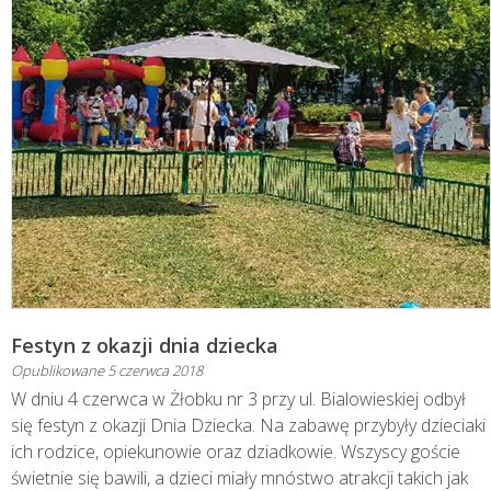
Festyn z okazji dnia dziecka
Opublikowane
5 czerwca 2018
W dniu 4 czerwca w Żłobku nr 3 przy ul. Bialowieskiej odbył
się festyn z okazji Dnia Dziecka. Na zabawę przybyły dzieciaki
ich rodzice, opiekunowie oraz dziadkowie. Wszyscy goście
świetnie się bawili, a dzieci miały mnóstwo atrakcji takich jak