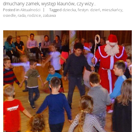
dmuchany zamek, występ klaunów, czy wizy...
Posted in
Aktualności
Tagged
dziecka
,
festyn. dzień
,
mieszkańcy
,
osiedle
,
rada
,
rodzice
,
zabawa