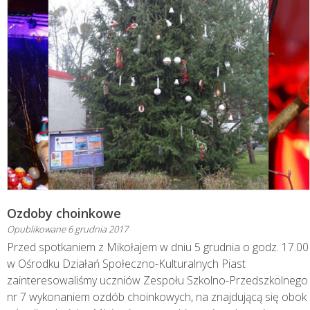
Ozdoby choinkowe
Opublikowane
6 grudnia 2017
Przed spotkaniem z Mikołajem w dniu 5 grudnia o godz. 17.00
w Ośrodku Działań Społeczno-Kulturalnych Piast
zainteresowaliśmy uczniów Zespołu Szkolno-Przedszkolnego
nr 7 wykonaniem ozdób choinkowych, na znajdującą się obok