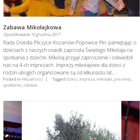
Zabawa Mikołajkowa
Opublikowane
10 grudnia 2017
Rada Osiedla Pilczyce-Kozanów-Popowice Płn. pamiętając o
dzieciach z naszych osiedli zaprosiła Świętego Mikołaja na
spotkania z dziećmi. Mikołaj przyjął zaproszenie i odwiedził
nas na 4-ch imprezach. Imprezy mikołajowe dla dzieci z
rodzin ubogich organizowane są od kilkunastu lat, ...
Posted in
Aktualności
Tagged
dzieci
,
impreza
,
mikołajki
,
prezenty
,
spotkanie
,
zabawa