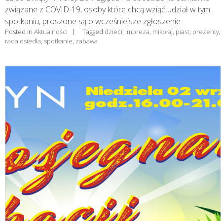
związane z COVID-19, osoby które chcą wziąć udział w tym
spotkaniu, proszone są o wcześniejsze zgłoszenie...
Posted in
Aktualności
Tagged
dzieci
,
impreza
,
mikołaj
,
piast
,
prezenty
,
rada osiedla
,
spotkanie
,
zabawa