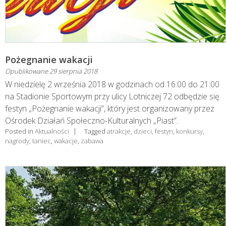
Pożegnanie wakacji
Opublikowane
29 sierpnia 2018
W niedzielę 2 września 2018 w godzinach od 16:00 do 21:00
na Stadionie Sportowym przy ulicy Lotniczej 72 odbędzie się
festyn „Pożegnanie wakacji”, który jest organizowany przez
Ośrodek Działań Społeczno-Kulturalnych „Piast”.
Posted in
Aktualności
Tagged
atrakcje
,
dzieci
,
festyn
,
konkursy
,
nagrody
,
taniec
,
wakacje
,
zabawa