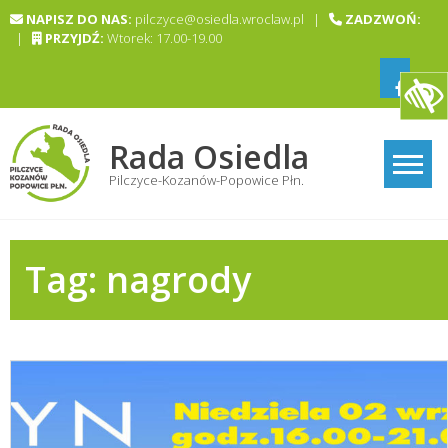
Skip
NAPISZ DO NAS:
pilczyce@osiedla.wroclaw.pl |
ZADZWOŃ:
to
|
PRZYJDŹ:
Wtorek: 17.00-19.00
content
Rada Osiedla
Pilczyce-Kozanów-Popowice Płn.
Tag:
nagrody