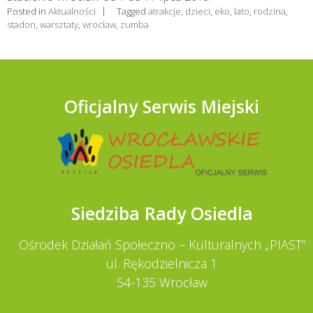
Posted in
Aktualności
Tagged
atrakcje
,
dzieci
,
eko
,
lato
,
rodzina
,
stadon
,
warsztaty
,
wrocław
,
zumba
Oficjalny Serwis Miejski
Siedziba Rady Osiedla
Ośrodek Działań Społeczno – Kulturalnych „PIAST”
ul. Rękodzielnicza 1
54-135 Wrocław