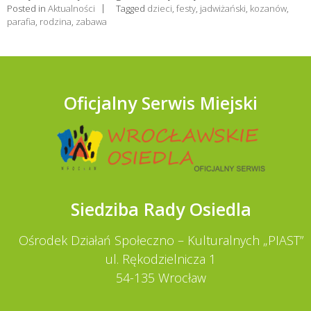
Posted in
Aktualności
Tagged
dzieci
,
festy
,
jadwiżański
,
kozanów
,
parafia
,
rodzina
,
zabawa
Oficjalny Serwis Miejski
Siedziba Rady Osiedla
Ośrodek Działań Społeczno – Kulturalnych „PIAST”
ul. Rękodzielnicza 1
54-135 Wrocław