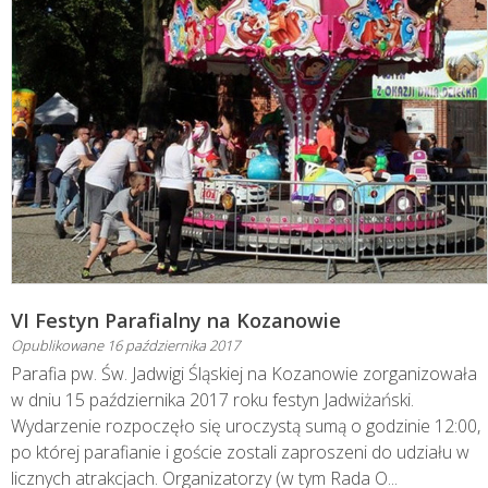
VI Festyn Parafialny na Kozanowie
Opublikowane
16 października 2017
Parafia pw. Św. Jadwigi Śląskiej na Kozanowie zorganizowała
w dniu 15 października 2017 roku festyn Jadwiżański.
Wydarzenie rozpoczęło się uroczystą sumą o godzinie 12:00,
po której parafianie i goście zostali zaproszeni do udziału w
licznych atrakcjach. Organizatorzy (w tym Rada O...