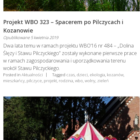
Projekt WBO 323 – Spacerem po Pilczycach i
Kozanowie
Opublikowane
5 kwietnia 2019
Dwa lata temu w ramach projektu WBO’16 nr 484 – „Dolina
Ślęzy i Stawu Pilczyckiego” zostały wykonane pierwsze prace
w ramach zagospodarowania i uporządkowania terenu
wokół Stawu Pilczyckiego.
Posted in
Aktualności
Tagged
czas
,
dzieci
,
ekologia
,
kozanów
,
mieszkańcy
,
pilczyce
,
projekt
,
rodzina
,
wbo
,
wolny
,
zieleń