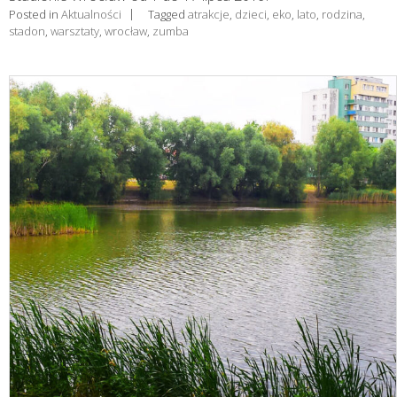
Posted in
Aktualności
Tagged
atrakcje
,
dzieci
,
eko
,
lato
,
rodzina
,
stadon
,
warsztaty
,
wrocław
,
zumba