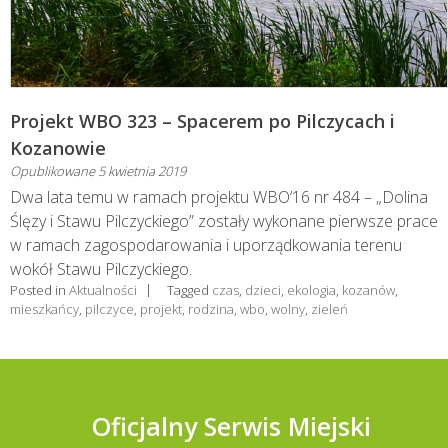
Projekt WBO 323 – Spacerem po Pilczycach i
Kozanowie
Opublikowane
5 kwietnia 2019
Dwa lata temu w ramach projektu WBO’16 nr 484 – „Dolina
Ślęzy i Stawu Pilczyckiego” zostały wykonane pierwsze prace
w ramach zagospodarowania i uporządkowania terenu
wokół Stawu Pilczyckiego.
Posted in
Aktualności
Tagged
czas
,
dzieci
,
ekologia
,
kozanów
,
mieszkańcy
,
pilczyce
,
projekt
,
rodzina
,
wbo
,
wolny
,
zieleń
Oficjalny Serwis Miejski