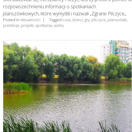
rozpowszechnieniu informacji o spotkaniach
planszówkowych, które wymyślili i nazwali „Zgrane Pilczyce„.
Posted in
Aktualności
Tagged
czas
,
dzieci
,
gry
,
pilczyce
,
planszówki
,
prelekcje
,
projekt
,
spotkania
,
wolny