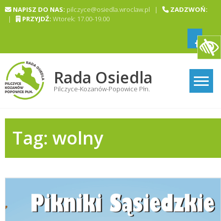
Skip
NAPISZ DO NAS:
pilczyce@osiedla.wroclaw.pl |
ZADZWOŃ:
to
|
PRZYJDŹ:
Wtorek: 17.00-19.00
content
Rada Osiedla
Pilczyce-Kozanów-Popowice Płn.
Tag:
wolny