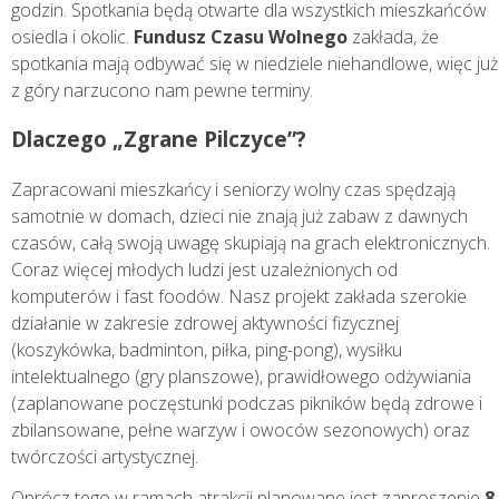
godzin. Spotkania będą otwarte dla wszystkich mieszkańców
osiedla i okolic.
Fundusz Czasu Wolnego
zakłada, że
spotkania mają odbywać się w niedziele niehandlowe, więc już
z góry narzucono nam pewne terminy.
Dlaczego „Zgrane Pilczyce”?
Zapracowani mieszkańcy i seniorzy wolny czas spędzają
samotnie w domach, dzieci nie znają już zabaw z dawnych
czasów, całą swoją uwagę skupiają na grach elektronicznych.
Coraz więcej młodych ludzi jest uzależnionych od
komputerów i fast foodów. Nasz projekt zakłada szerokie
działanie w zakresie zdrowej aktywności fizycznej
(koszykówka, badminton, piłka, ping-pong), wysiłku
intelektualnego (gry planszowe), prawidłowego odżywiania
(zaplanowane poczęstunki podczas pikników będą zdrowe i
zbilansowane, pełne warzyw i owoców sezonowych) oraz
twórczości artystycznej.
Oprócz tego w ramach atrakcji planowane jest zaproszenie
8