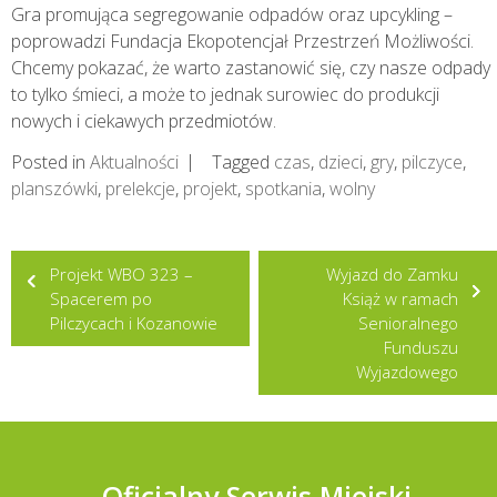
Gra promująca segregowanie odpadów oraz upcykling –
poprowadzi Fundacja Ekopotencjał Przestrzeń Możliwości.
Chcemy pokazać, że warto zastanowić się, czy nasze odpady
to tylko śmieci, a może to jednak surowiec do produkcji
nowych i ciekawych przedmiotów.
Posted in
Aktualności
Tagged
czas
,
dzieci
,
gry
,
pilczyce
,
planszówki
,
prelekcje
,
projekt
,
spotkania
,
wolny
Nawigacja
Projekt WBO 323 –
Wyjazd do Zamku
wpisu
Spacerem po
Książ w ramach
Pilczycach i Kozanowie
Senioralnego
Funduszu
Wyjazdowego
Oficjalny Serwis Miejski