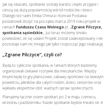
Jak się okazało, spotkanie zostały bardzo ciepło przyjęte i
cieszą się dużą popularnością wśród rodziców i dzieci.
Dlatego też radni Emilia Chmura i Konrad Postawa
postanowili złożyć na początku marca 2019 roku projekt w
ramach
Funduszu Czasu Wolnego
pt. „
Zgrane Pilczyce,
spotkania sąsiedzkie
„. Już teraz możemy śmiało
powiedzieć, że się udało! Projekt został zaakceptowany i nie
pozostaje nam nic innego jak tylko rozpocząć jego realizację.
„Zgrane Pilczyce”, czyli co?
Będą to cykliczne spotkania, w ramach których będziemy
organizowali ciekawe rozrywki dla mieszkańców. Między
innymi będę to gry planszowe, zabawy sportowe na świeżym
powietrzu, pikników dla całych rodzin, dzieci, seniorów oraz
wykładu ekspertów (dot. ważnych spraw społecznych).
Planujemy łącznie osiem spotkań, po 2 w maju, czerwcu,
wrześniu i październiku. Każde spotkanie będzie trwało ok. 4