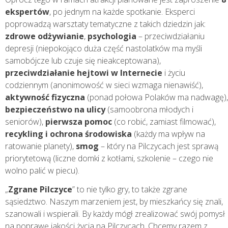
ekspertów
, po jednym na każde spotkanie. Eksperci
poprowadzą warsztaty tematyczne z takich dziedzin jak:
zdrowe odżywianie
,
psychologia
– przeciwdziałaniu
depresji (niepokojąco duża część nastolatków ma myśli
samobójcze lub czuje się nieakceptowana),
przeciwdziałanie hejtowi w Internecie
i życiu
codziennym (anonimowość w sieci wzmaga nienawiść),
aktywność fizyczna
(ponad połowa Polaków ma nadwagę),
bezpieczeństwo na ulicy
(samoobrona młodych i
seniorów),
pierwsza pomoc
(co robić, zamiast filmować),
recykling i ochrona środowiska
(każdy ma wpływ na
ratowanie planety),
smog
– który na Pilczycach jest sprawą
priorytetową (liczne domki z kotłami, szkolenie – czego nie
wolno palić w piecu).
„
Zgrane Pilczyce
” to nie tylko gry, to także zgrane
sąsiedztwo. Naszym marzeniem jest, by mieszkańcy się znali,
szanowali i wspierali. By każdy mógł zrealizować swój pomysł
na poprawę jakości życia na Pilczycach. Chcemy razem z