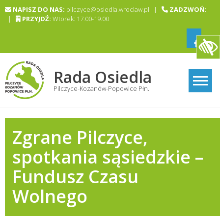
Skip
NAPISZ DO NAS:
pilczyce@osiedla.wroclaw.pl |
ZADZWOŃ:
to
|
PRZYJDŹ:
Wtorek: 17.00-19.00
content
Rada Osiedla
Pilczyce-Kozanów-Popowice Płn.
Zgrane Pilczyce,
spotkania sąsiedzkie –
Fundusz Czasu
Wolnego