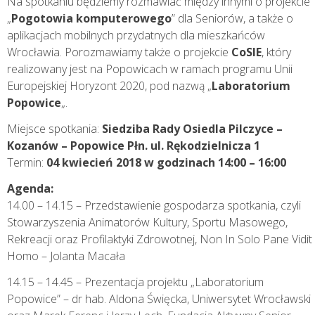
Na spotkaniu będziemy rozmawiać między innymi o projekcie
„
Pogotowia komputerowego
” dla Seniorów, a także o
aplikacjach mobilnych przydatnych dla mieszkańców
Wrocławia. Porozmawiamy także o projekcie
CoSIE
, który
realizowany jest na Popowicach w ramach programu Unii
Europejskiej Horyzont 2020, pod nazwą „
Laboratorium
Popowice
„.
Miejsce spotkania:
Siedziba Rady Osiedla Pilczyce –
Kozanów – Popowice Płn. ul. Rękodzielnicza 1
Termin:
04 kwiecień 2018 w godzinach 14:00 – 16:00
Agenda:
14.00 – 14.15 – Przedstawienie gospodarza spotkania, czyli
Stowarzyszenia Animatorów Kultury, Sportu Masowego,
Rekreacji oraz Profilaktyki Zdrowotnej, Non In Solo Pane Vidit
Homo – Jolanta Macała
14.15 – 14.45 – Prezentacja projektu „Laboratorium
Popowice” – dr hab. Aldona Święcka, Uniwersytet Wrocławski