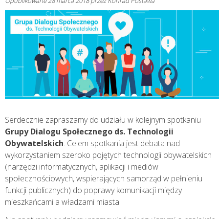
Opublikowane
28 marca 2018
przez
Konrad Postawa
Serdecznie zapraszamy do udziału w kolejnym spotkaniu
Grupy Dialogu Społecznego ds. Technologii
Obywatelskich
. Celem spotkania jest debata nad
wykorzystaniem szeroko pojętych technologii obywatelskich
(narzędzi informatycznych, aplikacji i mediów
społecznościowych, wspierających samorząd w pełnieniu
funkcji publicznych) do poprawy komunikacji między
mieszkańcami a władzami miasta.