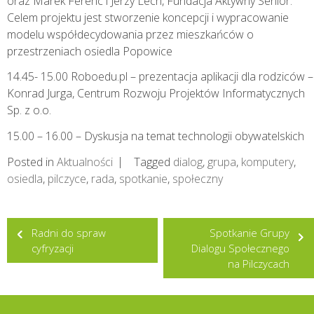
oraz Marek Ferenc i Jerzy Lech, Fundacja Aktywny Senior.
Celem projektu jest stworzenie koncepcji i wypracowanie
modelu współdecydowania przez mieszkańców o
przestrzeniach osiedla Popowice
14.45- 15.00 Roboedu.pl – prezentacja aplikacji dla rodziców –
Konrad Jurga, Centrum Rozwoju Projektów Informatycznych
Sp. z o.o.
15.00 – 16.00 – Dyskusja na temat technologii obywatelskich
Posted in
Aktualności
Tagged
dialog
,
grupa
,
komputery
,
osiedla
,
pilczyce
,
rada
,
spotkanie
,
społeczny
Nawigacja
Radni do spraw
Spotkanie Grupy
wpisu
cyfryzacji
Dialogu Społecznego
na Pilczycach