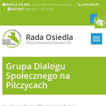
Skip
NAPISZ DO NAS:
pilczyce@osiedla.wroclaw.pl |
ZADZWOŃ:
to
|
PRZYJDŹ:
Wtorek: 17.00-19.00
content
Rada Osiedla
Pilczyce-Kozanów-Popowice Płn.
Grupa Dialogu
Społecznego na
Pilczycach