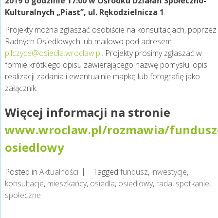
2019 o godzinie 17:00 w Ośrodku Działań Społeczno-
Kulturalnych „Piast”, ul. Rękodzielnicza 1
.
Projekty można zgłaszać osobiście na konsultacjach, poprzez
Radnych Osiedlowych lub mailowo pod adresem
pilczyce@osiedla.wroclaw.pl
. Projekty prosimy zgłaszać w
formie krótkiego opisu zawierającego nazwę pomysłu, opis
realizacji zadania i ewentualnie mapkę lub fotografię jako
załącznik.
Więcej informacji na stronie
www.wroclaw.pl/rozmawia/fundusz
osiedlowy
Posted in
Aktualności
Tagged
fundusz
,
inwestycje
,
konsultacje
,
mieszkańcy
,
osiedla
,
osiedlowy
,
rada
,
spotkanie
,
społeczne