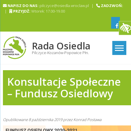
Skip
NAPISZ DO NAS:
pilczyce@osiedla.wroclaw.pl |
ZADZWOŃ:
to
|
PRZYJDŹ:
Wtorek: 17.00-19.00
content
Rada Osiedla
Pilczyce-Kozanów-Popowice Płn.
Konsultacje Społeczne
– Fundusz Osiedlowy
Opublikowane
8 października 2019
przez
Konrad Postawa