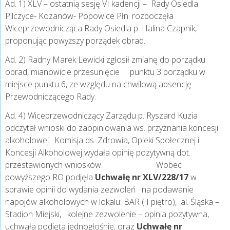
Ad. 1) XLV – ostatnią sesję VI kadencji – Rady Osiedla
Pilczyce- Kozanów- Popowice Płn. rozpoczęła
Wiceprzewodnicząca Rady Osiedla p. Halina Czapnik,
proponując powyższy porządek obrad.
Ad. 2) Radny Marek Lewicki zgłosił zmianę do porządku
obrad, mianowicie przesunięcie punktu 3 porządku w
miejsce punktu 6, ze względu na chwilową absencję
Przewodniczącego Rady.
Ad. 4) Wiceprzewodniczący Zarządu p. Ryszard Kuzia
odczytał wnioski do zaopiniowania ws. przyznania koncesji
alkoholowej. Komisja ds. Zdrowia, Opieki Społecznej i
Koncesji Alkoholowej wydała opinię pozytywną dot.
przestawionych wniosków. Wobec
powyższego RO podjęła
Uchwałę nr XLV/228/17
w
sprawie opinii do wydania zezwoleń na podawanie
napojów alkoholowych w lokalu: BAR ( I piętro), al. Śląska –
Stadion Miejski, kolejne zezwolenie – opinia pozytywna,
uchwała podjęta jednogłośnie, oraz
Uchwałę nr