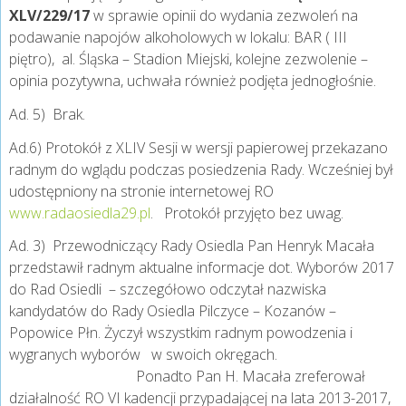
XLV/229/17
w sprawie opinii do wydania zezwoleń na
podawanie napojów alkoholowych w lokalu: BAR ( III
piętro), al. Śląska – Stadion Miejski, kolejne zezwolenie –
opinia pozytywna, uchwała również podjęta jednogłośnie.
Ad. 5) Brak.
Ad.6) Protokół z XLIV Sesji w wersji papierowej przekazano
radnym do wglądu podczas posiedzenia Rady. Wcześniej był
udostępniony na stronie internetowej RO
www.radaosiedla29.pl
. Protokół przyjęto bez uwag.
Ad. 3) Przewodniczący Rady Osiedla Pan Henryk Macała
przedstawił radnym aktualne informacje dot. Wyborów 2017
do Rad Osiedli – szczegółowo odczytał nazwiska
kandydatów do Rady Osiedla Pilczyce – Kozanów –
Popowice Płn. Życzył wszystkim radnym powodzenia i
wygranych wyborów w swoich okręgach.
Ponadto Pan H. Macała zreferował
działalność RO VI kadencji przypadającej na lata 2013-2017,