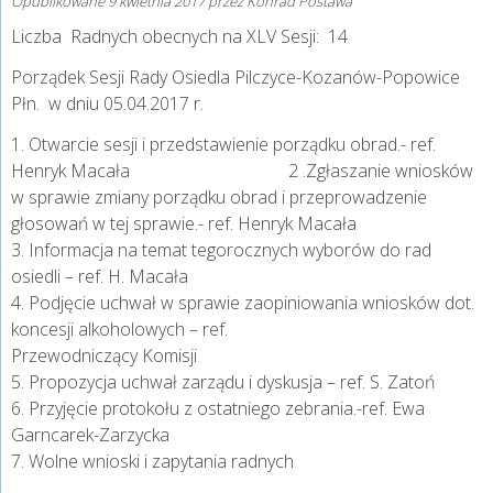
Opublikowane
9 kwietnia 2017
przez
Konrad Postawa
Liczba Radnych obecnych na XLV Sesji: 14
Porządek Sesji Rady Osiedla Pilczyce-Kozanów-Popowice
Płn. w dniu 05.04.2017 r.
1. Otwarcie sesji i przedstawienie porządku obrad.- ref.
Henryk Macała 2 .Zgłaszanie wniosków
w sprawie zmiany porządku obrad i przeprowadzenie
głosowań w tej sprawie.- ref. Henryk Macała
3. Informacja na temat tegorocznych wyborów do rad
osiedli – ref. H. Macała
4. Podjęcie uchwał w sprawie zaopiniowania wniosków dot.
koncesji alkoholowych – ref.
Przewodniczący Komisji
5. Propozycja uchwał zarządu i dyskusja – ref. S. Zatoń
6. Przyjęcie protokołu z ostatniego zebrania.-ref. Ewa
Garncarek-Zarzycka
7. Wolne wnioski i zapytania radnych