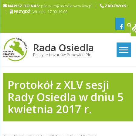
Skip
NAPISZ DO NAS:
pilczyce@osiedla.wroclaw.pl |
ZADZWOŃ:
to
|
PRZYJDŹ:
Wtorek: 17.00-19.00
content
Rada Osiedla
Pilczyce-Kozanów-Popowice Płn.
Protokół z XLV sesji
Rady Osiedla w dniu 5
kwietnia 2017 r.