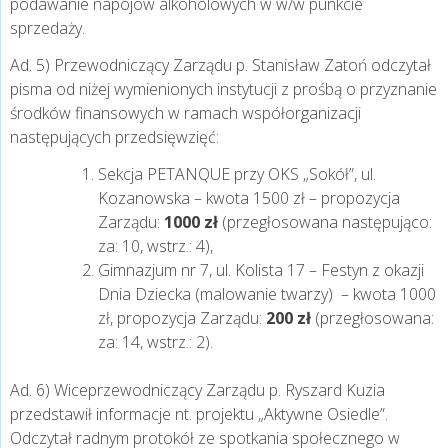
podawanie napojów alkoholowych w w/w punkcie
sprzedaży.
Ad. 5) Przewodniczący Zarządu p. Stanisław Zatoń odczytał
pisma od niżej wymienionych instytucji z prośbą o przyznanie
środków finansowych w ramach współorganizacji
następujących przedsięwzięć:
Sekcja PETANQUE przy OKS „Sokół”, ul.
Kozanowska – kwota 1500 zł – propozycja
Zarządu:
1000 zł
(przegłosowana następująco:
za: 10, wstrz.: 4),
Gimnazjum nr 7, ul. Kolista 17 – Festyn z okazji
Dnia Dziecka (malowanie twarzy) – kwota 1000
zł, propozycja Zarządu:
200 zł
(przegłosowana:
za: 14, wstrz.: 2).
Ad. 6) Wiceprzewodniczący Zarządu p. Ryszard Kuzia
przedstawił informacje nt. projektu „Aktywne Osiedle”.
Odczytał radnym protokół ze spotkania społecznego w