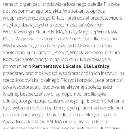
ramach organizacji środowiska lokalnego osiedla Pilczyce
dot. wspomnianego projektu. W spotkaniu, oprócz
wiceprzewodniczącego R. Kuzi, brali udział przedstawiciele
instytucji działających na rzecz mieszkańców, m.in.
Wrocławskiego Klubu ANIMA, Straży Miejskiej Wrocławia,
Policji Wrocław – Fabryczna, ZSP nr 7, Ośrodka Szkolno –
Wychowawczego dla Niesłyszących, Ośrodka Działań
Społeczno-Kulturalnych „PIAST”, Wrocławskiego Centrum
Rozwoju Społecznego oraz MOPS-u. Na przykładzie
porozumienia
Partnerstwo Lokalne Dla
Leśnicy
przedstawiono możliwości współpracy różnych instytucji na
rzecz środowiska lokalnego Pilczyc i korzyści, jakie przynosi
owa współpraca tj. budowanie aktywnej społeczności
lokalnej, bezpieczeństwo, samopomoc, profilaktyka i
edukacja, organizacja czasu wolnego itp. Efektem spotkania
było wyłonienie osób nadzorujących prace nad określeniem
potrzeb i propozycji działań dla osiedla Pilczyce, są to p.
Agata Brożek z klubu ANIMA oraz p. Ryszard Kuzia –
wiceprzewodniczący Zarządu osiedla Pilczyce – Kozanów –