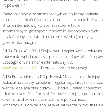
Popowice Płn.
Padły propozycje ze strony radnych co do formy badania
potrzeb mieszkańców osiedla m.in. zamieszczanie linków na
stronie internetowej RO, rozmieszczenie tablic
informacyjnych, głoszących możliwości skoordynowanych
działań różnych instytucji na terenie osiedla ( biuletyny,
gazetki informacyjne).
Ad. 7) Protokół z XXIII Sesji w wersji papierowej przekazano
radnym do wglądu podczas posiedzenia Rady. Wcześniej był
udostępniony na stronie internetowej R.O.
www.radaosiedla29.pl
. Protokół przyjęto bez uwag.
Ad.8) Przewodniczący RO p. Henryk Macała po raz kolejny
wskazał na „palący” problem regularnego niszczenia przez
wandali obejścia oraz budynku Ośrodka Działań Społeczno
– kulturalnych „Piast” przy ul. Rękodzielniczej 1, o podpaleniu
ławek oraz drzew na placu zabaw w pobliżu muszli
koncertowej. Podkreślano, że w dużej mierze, przysługuje się