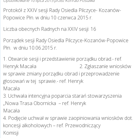
Opublikowane
10 lipca 2015
przez
Konrad Postawa
Protokół z XXIV sesji Rady Osiedla Pilczyce- Kozanów-
Popowice Płn. w dniu 10 czerwca 2015 r.
Liczba obecnych Radnych na XXIV sesji: 16
Porządek sesji Rady Osiedla Pilczyce-Kozanów-Popowice
Płn. w dniu 10.06.2015 r.
1. Otwarcie sesji i przedstawienie porządku obrad.- ref.
Henryk Macała 2. Zgłaszanie wniosków
w sprawie zmiany porządku obrad i przeprowadzenie
głosowań w tej sprawie.- ref. Henryk
Macał
3. Uchwała intencyjna poparcia starań stowarzyszenia
„Nowa Trasa Obornicka – ref. Henryk
Maca
4. Podjęcie uchwał w sprawie zaopiniowania wniosków dot.
koncesji alkoholowych – ref. Przewodniczący
Komis