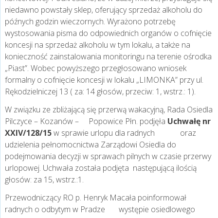
niedawno powstały sklep, oferujący sprzedaż alkoholu do
późnych godzin wieczornych. Wyrażono potrzebę
wystosowania pisma do odpowiednich organów o cofnięcie
koncesji na sprzedaż alkoholu w tym lokalu, a także na
konieczność zainstalowania monitoringu na terenie ośrodka
„Piast”. Wobec powyższego przegłosowano wniosek
formalny o cofnięcie koncesji w lokalu „LIMONKA” przy ul.
Rękodzielniczej 13 ( za: 14 głosów, przeciw: 1, wstrz.: 1).
W związku ze zbliżającą się przerwą wakacyjną, Rada Osiedla
Pilczyce – Kozanów – Popowice Płn. podjęła
Uchwałę nr
XXIV/128/15
w sprawie urlopu dla radnych oraz
udzielenia pełnomocnictwa Zarządowi Osiedla do
podejmowania decyzji w sprawach pilnych w czasie przerwy
urlopowej. Uchwała została podjęta następującą ilością
głosów: za 15, wstrz.:1.
Przewodniczący RO p. Henryk Macała poinformował
radnych o odbytym w Pradze występie osiedlowego