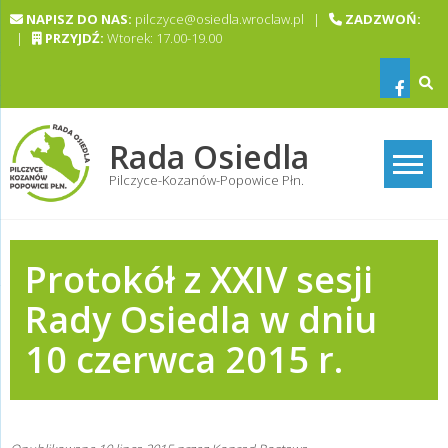
Skip
NAPISZ DO NAS:
pilczyce@osiedla.wroclaw.pl |
ZADZWOŃ:
to
|
PRZYJDŹ:
Wtorek: 17.00-19.00
content
Rada Osiedla
Pilczyce-Kozanów-Popowice Płn.
Protokół z XXIV sesji
Rady Osiedla w dniu
10 czerwca 2015 r.