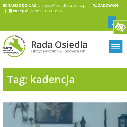
Skip
NAPISZ DO NAS:
pilczyce@osiedla.wroclaw.pl |
ZADZWOŃ:
to
|
PRZYJDŹ:
Wtorek: 17.00-19.00
content
Rada Osiedla
Pilczyce-Kozanów-Popowice Płn.
Tag:
kadencja