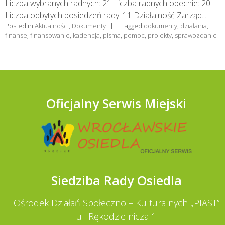
Liczba wybranych radnych: 21 Liczba radnych obecnie: 20
Liczba odbytych posiedzeń rady: 11 Działalność Zarząd...
Posted in
Aktualności
,
Dokumenty
Tagged
dokumenty
,
działania
,
finanse
,
finansowanie
,
kadencja
,
pisma
,
pomoc
,
projekty
,
sprawozdanie
Oficjalny Serwis Miejski
Siedziba Rady Osiedla
Ośrodek Działań Społeczno – Kulturalnych „PIAST”
ul. Rękodzielnicza 1