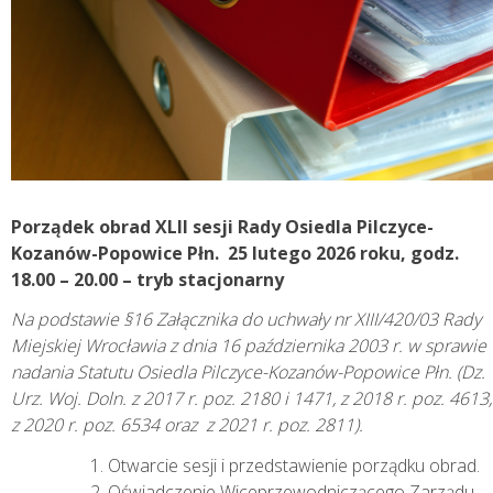
Porządek obrad XLII sesji Rady Osiedla Pilczyce-
Kozanów-Popowice Płn. 25 lutego 2026 roku, godz.
18.00 – 20.00 – tryb stacjonarny
Na podstawie §16 Załącznika do uchwały nr XIII/420/03 Rady
Miejskiej Wrocławia z dnia 16 października 2003 r. w sprawie
nadania Statutu Osiedla Pilczyce-Kozanów-Popowice Płn. (Dz.
Urz. Woj. Doln. z 2017 r. poz. 2180 i 1471, z 2018 r. poz. 4613,
z 2020 r. poz. 6534 oraz z 2021 r. poz. 2811).
Otwarcie sesji i przedstawienie porządku obrad.
Oświadczenie Wiceprzewodniczącego Zarządu