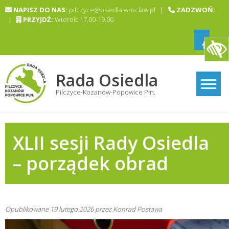
Skip
NAPISZ DO NAS:
pilczyce@osiedla.wroclaw.pl |
ZADZWOŃ:
to
|
PRZYJDŹ:
Wtorek: 17.00-19.00
content
Rada Osiedla
Pilczyce-Kozanów-Popowice Płn.
XLII sesji Rady Osiedla
– porządek obrad
Opublikowane
19 lutego 2026
przez
Konrad Postawa