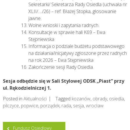
Sekretarki/ Sekretarza Rady Osiedla (uchwała nr
XLII/…./26) – ref. Błażej Stopka, głosowanie
jawne.
Wolne wnioski i zapytania radnych.
Konsultacje w sprawie hali K69 – Ewa
Stępniewska
Informacja o podziale budżetu podstawowego
na działania/inicjatywy zgłoszone przez radnych
na rok 2026 – Ewa Stępniewska
Zakończenie sesji Rady Osiedla.
Sesja odbędzie się w Sali Stylowej ODSK „Piast” przy
ul. Rękodzielniczej 1.
Posted in
Aktualności
Tagged
kozanów
,
obrady
,
osiedla
,
pilczyce
,
popwice
,
porządek
,
rada
,
sesja
,
wrocław
Nawigacja
Fundusz Osiedlowy