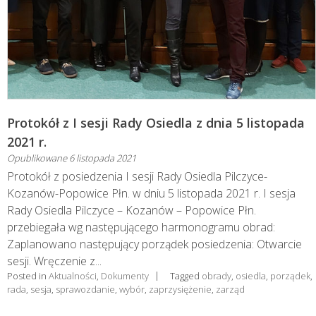
Protokół z I sesji Rady Osiedla z dnia 5 listopada
2021 r.
Opublikowane
6 listopada 2021
Protokół z posiedzenia I sesji Rady Osiedla Pilczyce-
Kozanów-Popowice Płn. w dniu 5 listopada 2021 r. I sesja
Rady Osiedla Pilczyce – Kozanów – Popowice Płn.
przebiegała wg następującego harmonogramu obrad:
Zaplanowano następujący porządek posiedzenia: Otwarcie
sesji. Wręczenie z...
Posted in
Aktualności
,
Dokumenty
Tagged
obrady
,
osiedla
,
porządek
,
rada
,
sesja
,
sprawozdanie
,
wybór
,
zaprzysiężenie
,
zarząd