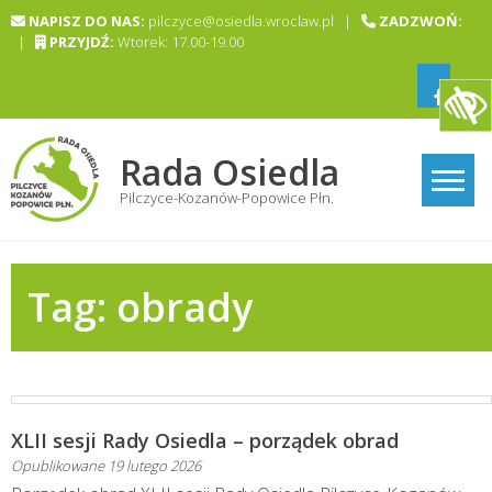
Skip
NAPISZ DO NAS:
pilczyce@osiedla.wroclaw.pl |
ZADZWOŃ:
to
|
PRZYJDŹ:
Wtorek: 17.00-19.00
content
Rada Osiedla
Pilczyce-Kozanów-Popowice Płn.
Tag:
obrady
XLII sesji Rady Osiedla – porządek obrad
Opublikowane
19 lutego 2026