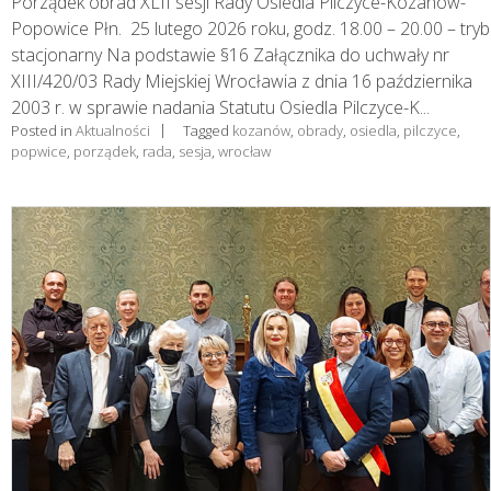
Porządek obrad XLII sesji Rady Osiedla Pilczyce-Kozanów-
Popowice Płn. 25 lutego 2026 roku, godz. 18.00 – 20.00 – tryb
stacjonarny Na podstawie §16 Załącznika do uchwały nr
XIII/420/03 Rady Miejskiej Wrocławia z dnia 16 października
2003 r. w sprawie nadania Statutu Osiedla Pilczyce-K...
Posted in
Aktualności
Tagged
kozanów
,
obrady
,
osiedla
,
pilczyce
,
popwice
,
porządek
,
rada
,
sesja
,
wrocław