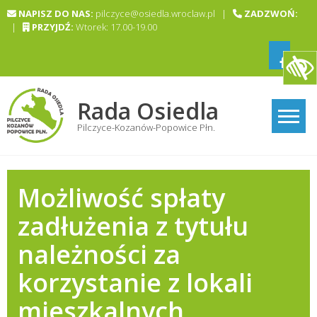
Skip
NAPISZ DO NAS:
pilczyce@osiedla.wroclaw.pl |
ZADZWOŃ:
to
|
PRZYJDŹ:
Wtorek: 17.00-19.00
content
Rada Osiedla
Pilczyce-Kozanów-Popowice Płn.
Możliwość spłaty
zadłużenia z tytułu
należności za
korzystanie z lokali
mieszkalnych