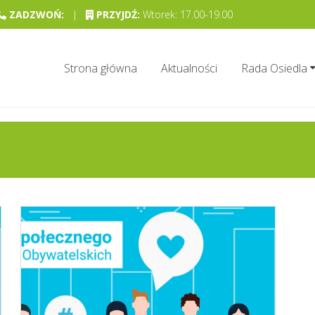
ZADZWOŃ:
|
PRZYJDŹ:
Wtorek: 17.00-19.00
Strona główna
Aktualności
Rada Osiedla