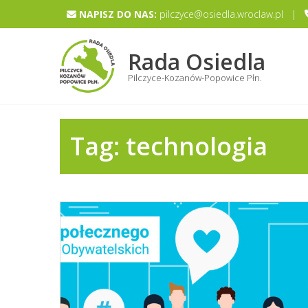
Skip
NAPISZ DO NAS:
pilczyce@osiedla.wroclaw.pl |
to
content
Rada Osiedla
Pilczyce-Kozanów-Popowice Płn.
Tag:
technologia